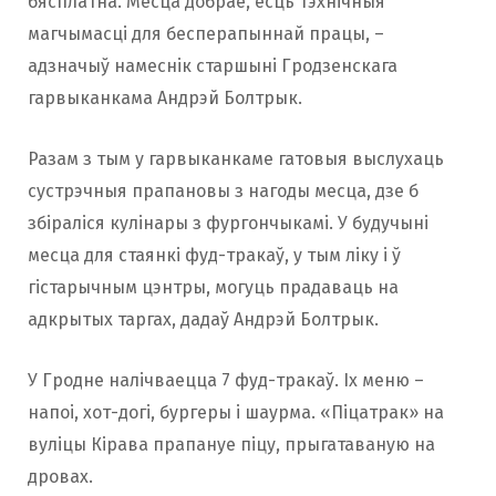
бясплатна. Месца добрае, ёсць тэхнічныя
магчымасці для бесперапыннай працы, –
адзначыў намеснік старшыні Гродзенскага
гарвыканкама Андрэй Болтрык.
Разам з тым у гарвыканкаме гатовыя выслухаць
сустрэчныя прапановы з нагоды месца, дзе б
збіраліся кулінары з фургончыкамі. У будучыні
месца для стаянкі фуд-тракаў, у тым ліку і ў
гістарычным цэнтры, могуць прадаваць на
адкрытых таргах, дадаў Андрэй Болтрык.
У Гродне налічваецца 7 фуд-тракаў. Іх меню –
напоі, хот-догі, бургеры і шаурма. «Піцатрак» на
вуліцы Кірава прапануе піцу, прыгатаваную на
дровах.