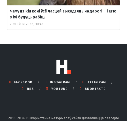
Чаму дзікія коні ўсё часцей выходзяць на дарогі — і што
з імі будуць рабіць
7 ЖНІЎНЯ 2026, 10:45
FACEBOOK
INSTAGRAM
TELEGRAM
RSS
YOUTUBE
ВКОНТАКТЕ
2016-2026 Выкарыстанне матэрыялаў сайта дазваляецца паводле
правілаў ліцэнзіі Creative Commons BY-SA 4.0 Int са спасылкай на