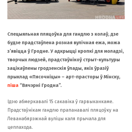
Спецыяльная пляцоўка для гандлю з колаў, дзе
будзе прадстаўлена розная вулічная ежа, можа
з’явіцца ў Гродне. У адкрыцці кропкі для моладзі,
творчых людзей, прадстаўнікоў стрыт-культуры
зацікаўлены гродзенскія ўлады, якіх ўразіў
прыклад «Пясочніцы» – арт-прасторы ў Мінску,
піша
“Вячэрні Гродна”.
Ідэю абмеркавалі 15 сакавіка ў гарвыканкаме.
Прадстаўнікам гандлю прапанавалі пляцоўку на
Леванабярэжнай вуліцы каля прычала для
цеплахода.