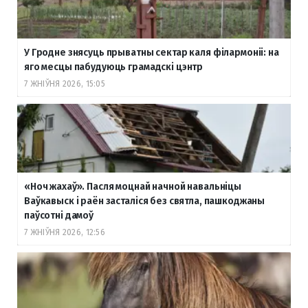
У Гродне знясуць прыватны сектар каля філармоніі: на
яго месцы пабудуюць грамадскі цэнтр
7 ЖНІЎНЯ 2026, 15:05
«Ноч жахаў». Пасля моцнай начной навальніцы
Ваўкавыск і раён засталіся без святла, пашкоджаны
паўсотні дамоў
7 ЖНІЎНЯ 2026, 12:56