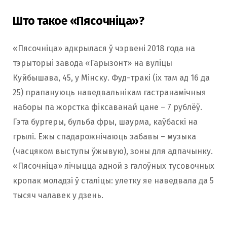
Што такое «Пясочніца»?
«Пясочніца» адкрылася ў чэрвені 2018 года на
тэрыторыі завода «Гарызонт» на вуліцы
Куйбышава, 45, у Мінску. Фуд-тракі (іх там ад 16 да
25) прапануюць наведвальнікам гастранамічныя
наборы па жорстка фіксаванай цане – 7 рублёў.
Гэта бургеры, бульба фры, шаурма, каўбаскі на
грылі. Ежы спадарожнічаюць забавы – музыка
(часцяком выступы ўжывую), зоны для адпачынку.
«Пясочніца» лічыцца адной з галоўных тусовочных
кропак моладзі ў сталіцы: улетку яе наведвала да 5
тысяч чалавек у дзень.