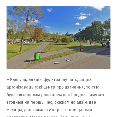
– Калі ўладальнікі фуд-тракаў пагодзяцца
арганізаваць такі цэнтр прыцягнення, то гэта
будзе ідэальным рашэннем для Гродна. Таму мы
згодныя на першы час, скажам на адзін-два
месяцы, даць зямлю ў карыстанне цалкам