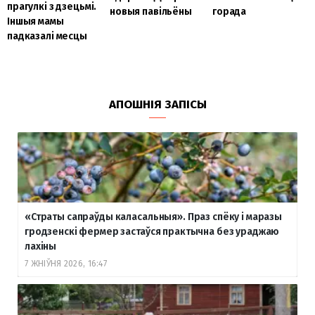
прагулкі з дзецьмі.
новыя павільёны
горада
Іншыя мамы
падказалі месцы
АПОШНІЯ ЗАПІСЫ
«Страты сапраўды каласальныя». Праз спёку і маразы
гродзенскі фермер застаўся практычна без ураджаю
лахіны
7 ЖНІЎНЯ 2026, 16:47