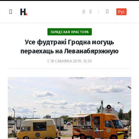
F
I
Рус
a
n
c
s
e
t
b
a
o
g
ГАРАДСКАЯ ПРАСТОРА
o
r
k
a
Усе фудтракі Гродна могуць
m
пераехаць на Леванабярэжную
18 САКАВІКА 2019, 12:29