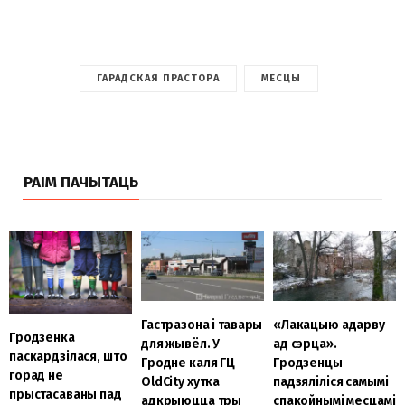
ГАРАДСКАЯ ПРАСТОРА
МЕСЦЫ
РАІМ ПАЧЫТАЦЬ
Гастразона і тавары
«Лакацыю адарву
Гродзенка
для жывёл. У
ад сэрца».
паскардзілася, што
Гродне каля ГЦ
Гродзенцы
горад не
OldCity хутка
падзяліліся самымі
прыстасаваны пад
адкрыюцца тры
спакойнымі месцамі