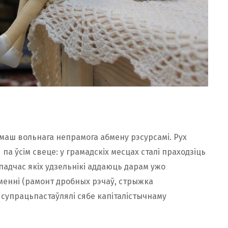
рмаш вольнага непрамога абмену рэсурсамі. Рух
 па ўсім свеце: у грамадскіх месцах сталі праходзіць
адчас якіх удзельнікі аддаюць дарам ужо
ўменні (рамонт дробных рэчаў, стрыжка
у супрацьпастаўлялі сябе капіталістычнаму