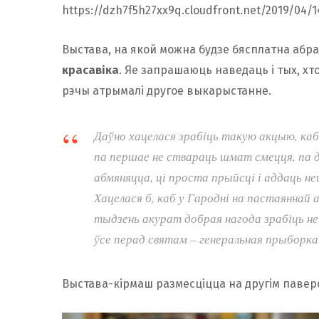
https://dzh7f5h27xx9q.cloudfront.net/2019/04/
Выстава, на якой можна будзе бясплатна абр
красавіка
. Яе запрашаюць наведаць і тых, хт
рэчы атрымалі другое выкарыстанне.
Даўно хацелася зрабіць такую акцыю, каб
па першае не ствараць шмат смецця, па д
абмяняцца, ці проста прыйсці і аддаць н
Хацелася б, каб у Гародні на пастаяннай 
тыдзень акурат добрая нагода зрабіць н
ўсе перад святам – генеральная прыборка
Выстава-кірмаш размесціцца на другім павер