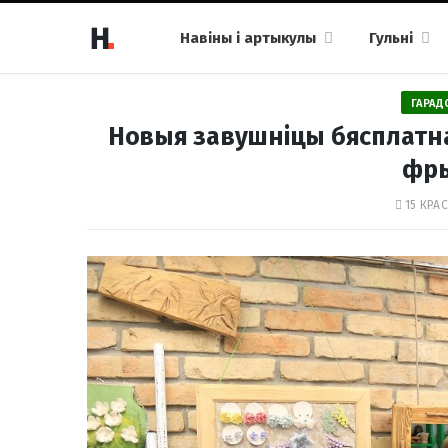
Навіны і артыкулы
Гульні
ГАРАД
Новыя завушніцы бясплатна
фр
15 КРАС