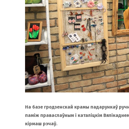
На базе гродзенскай крамы падарункаў ручно
паміж праваслаўным і каталіцкім Вялікадне
кірмаш рэчаў.