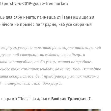
14/pershyi-u-2019-godze-freemarket/
аць для сябе нешта, пачнецца
21
і завершыцца
28
о нічога не прынёс папярэдне, каб усе сабраныя
 звярнуць увагу на тое, што рэчы варта шанаваць, каб
ругое, каб стварыць мажлівасць не набыць, а
ешта непатрэбнае, альбо узяць, нешта патрэбнае.
аснове такі кірмашык існаваў, канешне. Вось Велікодны
ешта некарыслівае, ды і прыбіраюць у хатах таксама
! –
патлумачыла сваю ідэю Дар’я.
се крамы “Лёля” па адрасе
Вялікая Траецкая, 7
.