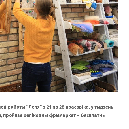
й работы “Лёля” з 21 па 28 красавіка, у тыдзень
м, пройдзе Велікодны фрымаркет – бясплатны