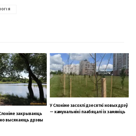
ЛОГІЯ
У Слоніме засохлі дзесяткі новых дрэў
— камунальнікі паабяцалі іх замяніць
ў Слоніме закрываюць
дно высякаюць дрэвы