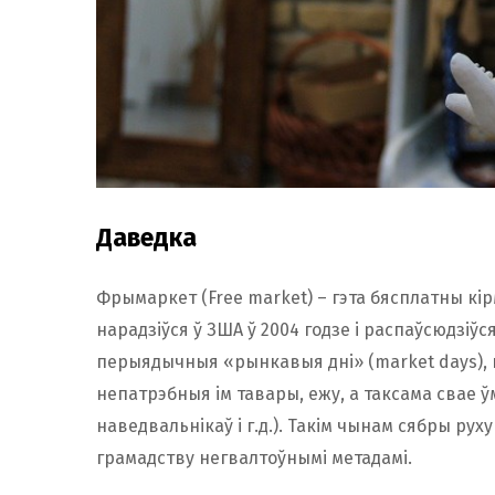
Даведка
Фрымаркет (Free market) – гэта бясплатны кі
нарадзіўся ў ЗША ў 2004 годзе і распаўсюдзіўся
перыядычныя «рынкавыя дні» (market days), п
непатрэбныя ім тавары, ежу, а таксама свае 
наведвальнікаў і г.д.). Такім чынам сябры рух
грамадству негвалтоўнымі метадамі.