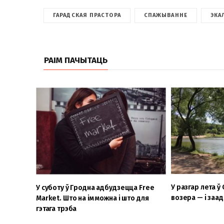
ГАРАДСКАЯ ПРАСТОРА
СПАЖЫВАННЕ
ЭКА
РАІМ ПАЧЫТАЦЬ
У разгар лета 
У суботу ў Гродна адбудзецца Free
возера — і заа
Market. Што на ім можна і што для
гэтага трэба