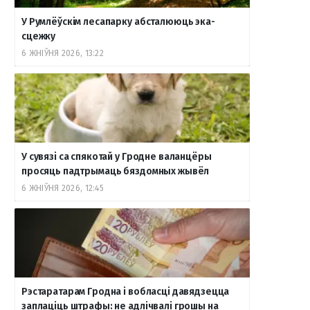
У Румлёўскім лесапарку абсталююць эка-
сцежку
6 ЖНІЎНЯ 2026, 13:22
У сувязі са спякотай у Гродне валанцёры
просяць падтрымаць бяздомных жывёл
6 ЖНІЎНЯ 2026, 12:45
Рэстаратарам Гродна і вобласці давядзецца
заплаціць штрафы: не адлічвалі грошы на