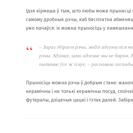
Ідэя кірмаша ў тым, што любы можа прынесці
самому дробныя рэчы, каб бясплатна абмяняц
ужо пачаўся: іх можна прыносіць у памяшкан
–
Зараз збіраем рэчы, людзі адгукнуліся 
рэчы. Адзінае, што адзенне мы не бяром, 
пытанне ўсе ж існуе, –
распавяла гаспады
Прыносіць можна рэчы ў добрым стане: жаноч
керамічны і не толькі керамічны посуд, слоічкі
футаралы, дзіцячыя цацкі і гэтак далей. Забір