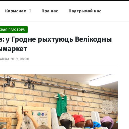
Карыснае
Пра нас
Падтрымай нас
СКАЯ ПРАСТОРА
: у Гродне рыхтуюць Велікодны
ымаркет
АВІКА 2019, 08:00