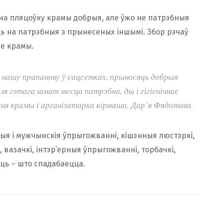
 на пляцоўку крамы добрыя, але ўжо не патрэбныя
ь на патрэбныя з прынесеных іншымі. Збор рэчаў
не крамы.
на нашу прапанову ў сацсетках, прыносяць добрыя
для гэтага шмат месца патрэбна, ды і гігіенічнае
ня крамы і арганізатарка кірмаша, Дар’я Фядотава.
ыя і мужчынскія ўпрыгожванні, кішэнныя люстэркі,
, вазачкі, інтэр’ерныя ўпрыгожванні, торбачкі,
аць – што спадабаецца.