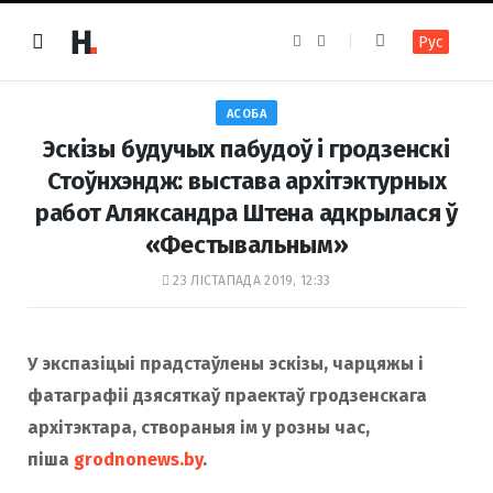
F
I
Рус
a
n
c
s
e
t
b
a
o
g
АСОБА
o
r
k
a
Эскізы будучых пабудоў і гродзенскі
m
Стоўнхэндж: выстава архітэктурных
работ Аляксандра Штена адкрылася ў
«Фестывальным»
23 ЛІСТАПАДА 2019, 12:33
У экспазіцыі прадстаўлены эскізы, чарцяжы і
фатаграфіі дзясяткаў праектаў гродзенскага
архітэктара, створаныя ім у розны час,
піша
grodnonews.by
.