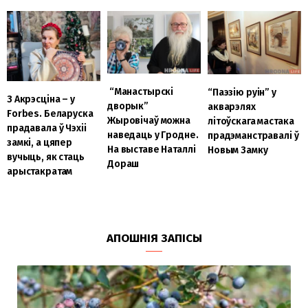
“Манастырскі
“Паэзію руін” у
З Акрэсціна – у
дворык”
акварэлях
Forbes. Беларуска
Жыровічаў можна
літоўскага мастака
прадавала ў Чэхіі
наведаць у Гродне.
прадэманстравалі ў
замкі, а цяпер
На выставе Наталлі
Новым Замку
вучыць, як стаць
Дораш
арыстакратам
АПОШНІЯ ЗАПІСЫ