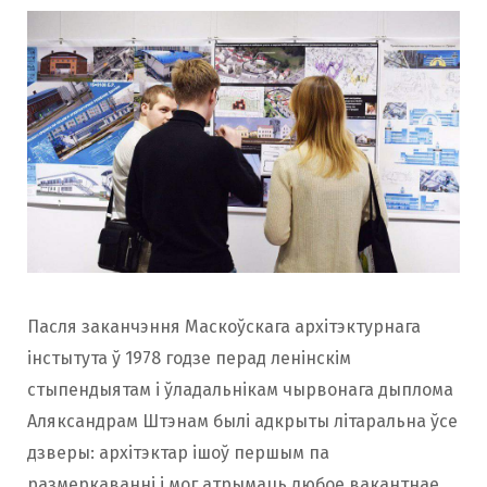
Пасля заканчэння Маскоўскага архітэктурнага
інстытута ў 1978 годзе перад ленінскім
стыпендыятам і ўладальнікам чырвонага дыплома
Аляксандрам Штэнам былі адкрыты літаральна ўсе
дзверы: архітэктар ішоў першым па
размеркаванні і мог атрымаць любое вакантнае