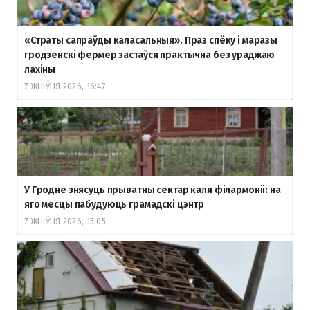
«Страты сапраўды каласальныя». Праз спёку і маразы
гродзенскі фермер застаўся практычна без ураджаю
лахіны
7 ЖНІЎНЯ 2026, 16:47
У Гродне знясуць прыватны сектар каля філармоніі: на
яго месцы пабудуюць грамадскі цэнтр
7 ЖНІЎНЯ 2026, 15:05