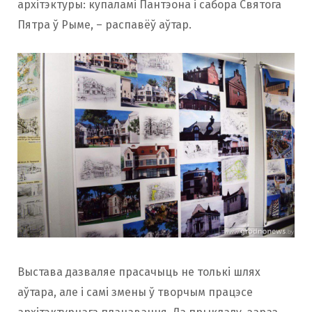
архітэктуры: купаламі Пантэона і сабора Святога
Пятра ў Рыме, – распавёў аўтар.
Выстава дазваляе прасачыць не толькі шлях
аўтара, але і самі змены ў творчым працэсе