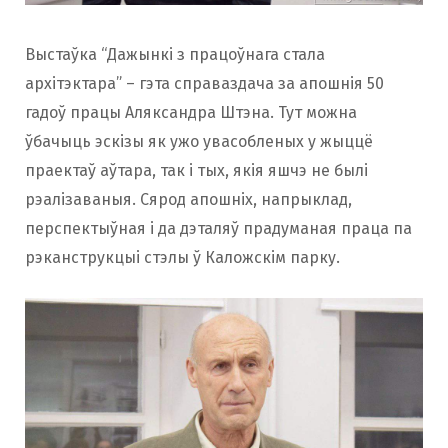
Выстаўка “Дажынкі з працоўнага стала
архітэктара” – гэта справаздача за апошнія 50
гадоў працы Аляксандра Штэна. Тут можна
ўбачыць эскізы як ужо увасобленых у жыццё
праектаў аўтара, так і тых, якія яшчэ не былі
рэалізаваныя. Сярод апошніх, напрыклад,
перспектыўная і да дэталяў прадуманая праца па
рэканструкцыі стэлы ў Каложскім парку.