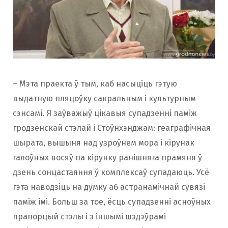
– Мэта праекта ў тым, каб насыціць гэтую
выдатную пляцоўку сакральным і культурным
сэнсамі. Я заўважыў цікавыя супадзенні паміж
гродзенскай стэлай і Стоўнхэнджам: геаграфічная
шырата, вышыня над узроўнем мора і кірунак
галоўных восяў па кірунку ранішняга прамяня ў
дзень сонцастаяння ў комплексаў супадаюць. Усё
гэта наводзіць на думку аб астранамічнай сувязі
паміж імі. Больш за тое, ёсць супадзенні асноўных
прапорцый стэлы і з іншымі шэдэўрамі