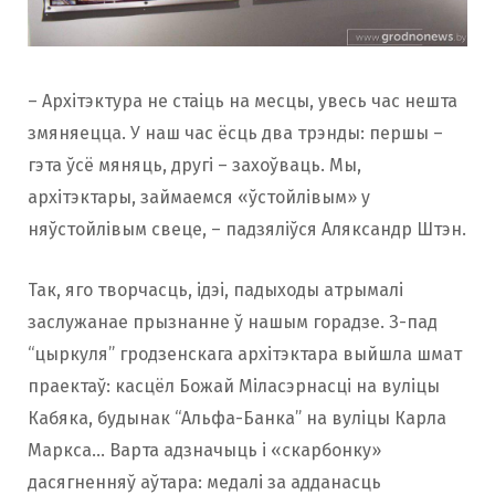
– Архітэктура не стаіць на месцы, увесь час нешта
змяняецца. У наш час ёсць два трэнды: першы –
гэта ўсё мяняць, другі – захоўваць. Мы,
архітэктары, займаемся «ўстойлівым» у
няўстойлівым свеце, – падзяліўся Аляксандр Штэн.
Так, яго творчасць, ідэі, падыходы атрымалі
заслужанае прызнанне ў нашым горадзе. З-пад
“цыркуля” гродзенскага архітэктара выйшла шмат
праектаў: ​​касцёл Божай Міласэрнасці на вуліцы
Кабяка, будынак “Альфа-Банка” на вуліцы Карла
Маркса… Варта адзначыць і «скарбонку»
дасягненняў аўтара: медалі за адданасць