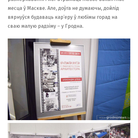
месца ў Маскве. Але, доўга не думаючы, дойлід
вярнуўся будаваць кар’еру ў любімы горад на
сваю малую радзіму – у Гродна.