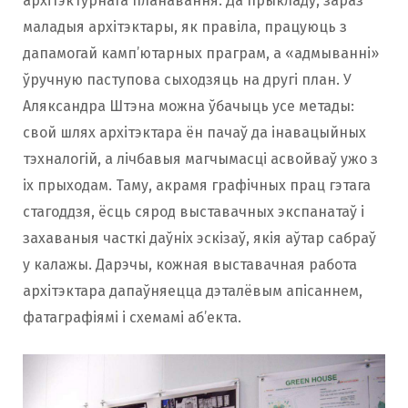
архітэктурнага планавання. Да прыкладу, зараз
маладыя архітэктары, як правіла, працуюць з
дапамогай камп’ютарных праграм, а «адмыванні»
ўручную паступова сыходзяць на другі план. У
Аляксандра Штэна можна ўбачыць усе метады:
свой шлях архітэктара ён пачаў да інавацыйных
тэхналогій, а лічбавыя магчымасці асвойваў ужо з
іх прыходам. Таму, акрамя графічных прац гэтага
стагоддзя, ёсць сярод выставачных экспанатаў і
захаваныя часткі даўніх эскізаў, якія аўтар сабраў
у калажы. Дарэчы, кожная выставачная работа
архітэктара дапаўняецца дэталёвым апісаннем,
фатаграфіямі і схемамі аб’екта.