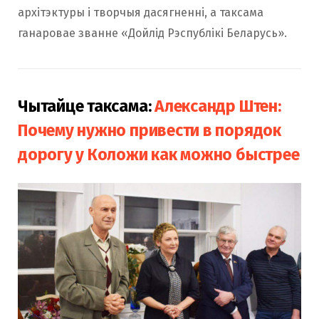
архітэктуры і творчыя дасягненні, а таксама
ганаровае званне «Дойлід Рэспублікі Беларусь».
Чытайце таксама:
Александр Штен:
Почему нужно привести в порядок
дорогу у Коложи как можно быстрее