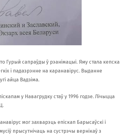
што Гурый сапраўды ў рэанімацыі. Яму стала кепска
гкіх і падазрэнне на каранавірус. Выданне
гі айца Вадзіма.
іскапам у Навагрудку стаў у 1996 годзе. Лічыцца
Ц.
анавірус мог захварэць епіскап Барысаўскі і
н мусіў прысутнічаць на сустрэчы вернікаў з