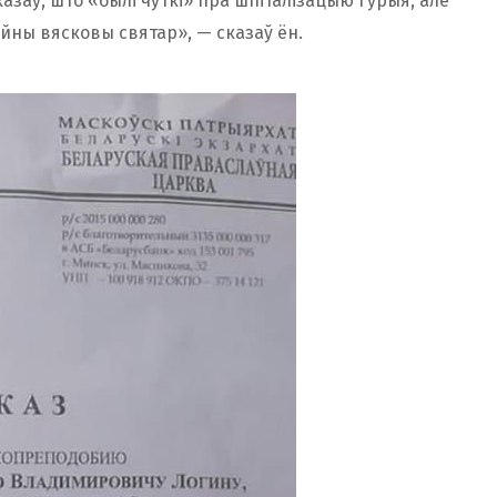
азаў, што «былі чуткі» пра шпіталізацыю Гурыя, але
айны вясковы святар», — сказаў ён.