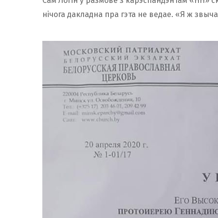
Сам Логін у размове з карэспандэнтам «НН» ск
нічога дакладна пра гэта не ведае. «Я ж звыч