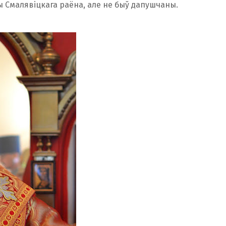
 Смалявіцкага раёна, але не быў дапушчаны.