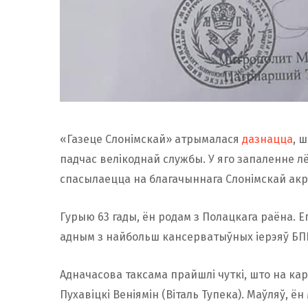
«Газеце Слонімскай» атрымалася
дазнацца
, 
падчас велікоднай службы. У яго запаленне лё
спасылаецца на благачыннага Слонімскай акру
Гурыю 63 гады, ён родам з Полацкага раёна. Еп
адным з найбольш кансерватыўных іерэяў БП
Адначасова таксама прайшлі чуткі, што на кар
Пухавіцкі Веніямін (Віталь Тупека). Маўляў, ё