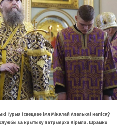
і Гурыя (свецкае імя Мікалай Апалька) напісаў
д службы за крытыку патрыярха Кірыла. Шрамко