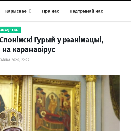
Карыснае
Пра нас
Падтрымай нас
РАМАДСТВА
 Слонімскі Гурый у рэанімацыі,
 на каранавірус
АВІКА 2020, 22:27