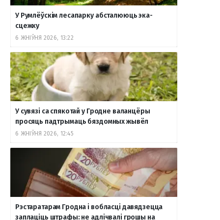
У Румлёўскім лесапарку абсталююць эка-
сцежку
6 ЖНІЎНЯ 2026, 13:22
У сувязі са спякотай у Гродне валанцёры
просяць падтрымаць бяздомных жывёл
6 ЖНІЎНЯ 2026, 12:45
Рэстаратарам Гродна і вобласці давядзецца
заплаціць штрафы: не адлічвалі грошы на