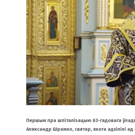
Першым пра шпіталізацыю 63-гадовага ўладык
Аляксандр Шрамко, святар, якога адхілілі а