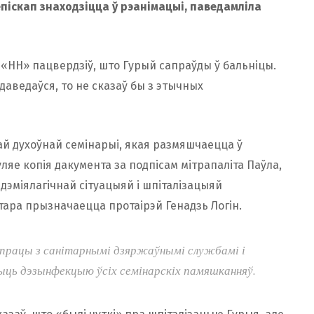
іепіскап знаходзіцца ў рэанімацыі, паведамліла
«НН» пацвердзіў, што Гурый сапраўды ў бальніцы.
 даведаўся, то не сказаў бы з этычных
ай духоўнай семінарыі, якая размяшчаецца ў
уляе копія дакумента за подпісам мітрапаліта Паўла,
ідэміялагічнай сітуацыяй і шпіталізацыяй
тара прызначаецца протаірэй Генадзь Логін.
супрацы з санітарнымі дзяржаўнымі службамі і
чыць дэзынфекцыю ўсіх семінарскіх памяшканняў.