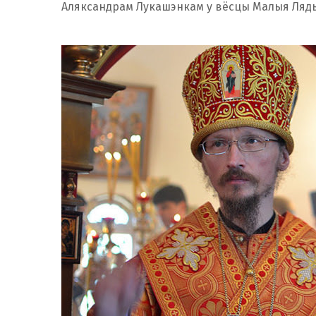
Аляксандрам Лукашэнкам у вёсцы Малыя Ляды