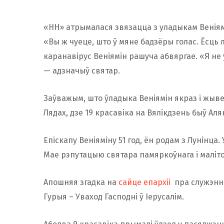
«НН» атрымалася звязацца з уладыкам Веніямі
«Вы ж чуеце, што ў мяне бадзёры голас. Ёсць л
каранавірус Веніямін рашуча абвяргае. «Я не
— адзначыў святар.
Заўважым, што ўладыка Веніямін якраз і жыв
Лядах, дзе 19 красавіка на Вялікдзень быў Ал
Епіскапу Веніяміну 51 год, ён родам з Лунінца.
Мае рэпутацыю святара памяркоўнага і маліто
Апошняя згадка на
сайце епархіі
пра служэнне
Гурыя – Уваход Гасподні ў Іерусалім.