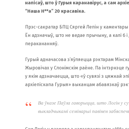
напісаў, што ў Гурыя каранавірус, а сам арх
“Наша Н**а” 20 красавіка.
Прэс-сакратар БПЦ Сяргей Лепін у каментары 
Ён адзначыў, што не ведае прычыну, а калі б і
перакананняў.
Гурый адначасова з’яўляецца рэктарам Мінск
Жыровічах у Слонімскім раёне. Па інтэрнэце г
у якім адзначаецца, што «ў сувязі з цяжкай эп
архіепіскапа Гурыя» выканцам абавязкаў рэк
Ва ўказе Паўла гаворыцца, што Логін у 
выкладчыкамі семінарыі павінен забяспе