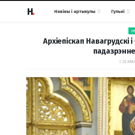
Навіны і артыкулы
Гульні
Г
Архіепіскап Навагрудскі і
падазрэнне
20 КРАС