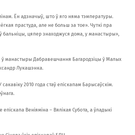
нам. Ён адзначыў, што ў яго няма тэмпературы.
ёгкая прастуда, але не больш за тое». Чуткі пра
 ў бальніцы, цяпер знаходжуся дома, у манастыры»,
е ў манастыры Дабравешчання Багародзіцы ў Малых
яксандр Лукашэнка.
 У сакавіку 2010 года стаў епіскапам Барысаўскім.
ўнага.
 епіскапа Веніяміна – Вялікая Субота, а ўладыкі