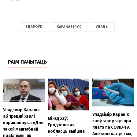
ЗДАРОЎЕ
КАРАНАВІРУС
УЛАДЫ
РАІМ ПАЧЫТАЦЬ
Уладзімір Каранік
Уладзімір Каранік
аб трэцяй хвалі
Мінздраў:
зноў гаворыць пра
каранавіруса: «Для
Гродзенская
плато па COVID-19.
такой маштабнай
вобласць выйшла
Але колькасць тых,
праблемы, як