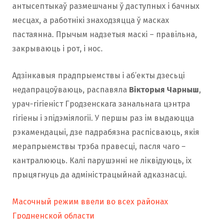
антысептыкаў размешчаны ў даступных і бачных
месцах, а работнікі знаходзяцца ў масках
пастаянна. Прычым надзетыя маскі – правільна,
закрываюць і рот, і нос.
Адзінкавыя прадпрыемствы і аб’екты дзесьці
недапрацоўваюць, распавяла
Вікторыя Чарныш
,
урач-гігіеніст Гродзенскага занальнага цэнтра
гігіены і эпідэміялогіі. У першы раз ім выдаюцца
рэкамендацыі, дзе падрабязна распісваюць, якія
мерапрыемствы трэба правесці, пасля чаго –
кантралююць. Калі парушэнні не ліквідуюць, іх
прыцягнуць да адміністрацыйнай адказнасці.
Масочный режим ввели во всех районах
Гродненской области