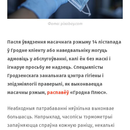
Фота: pixabay.com
Пасля ўвядзення масачнага рэжыму 14 лістапада
ў Гродне кліенту або наведвальніку могуць
адмовіць у абслугоўванні, калі ён без маскі і
ігнаруе просьбу яе надзець. Спецыялісты
Гродзенскага занальнага цэнтра гігіены і
эпідэміялогіі праверылі, як выконваецца
масачны рэжым,
распавёў
«Гродна Плюс».
Неабходныя патрабаванні няўхільна выконвае
большасць. Напрыклад, часопісы тэрмометрыі
запаўняюцца спраўна кожную раніцу, некалькі