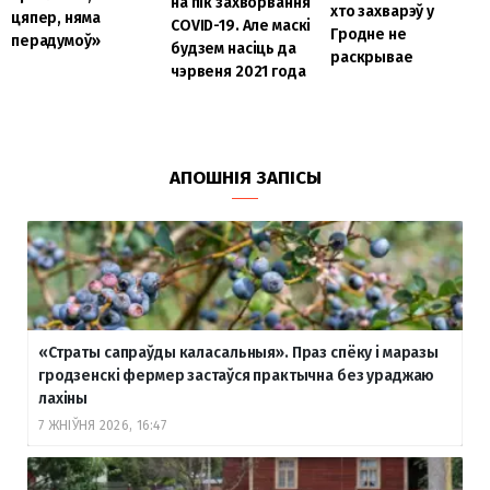
на пік захворвання
хто захварэў у
цяпер, няма
COVID-19. Але маскі
Гродне не
перадумоў»
будзем насіць да
раскрывае
чэрвеня 2021 года
АПОШНІЯ ЗАПІСЫ
«Страты сапраўды каласальныя». Праз спёку і маразы
гродзенскі фермер застаўся практычна без ураджаю
лахіны
7 ЖНІЎНЯ 2026, 16:47