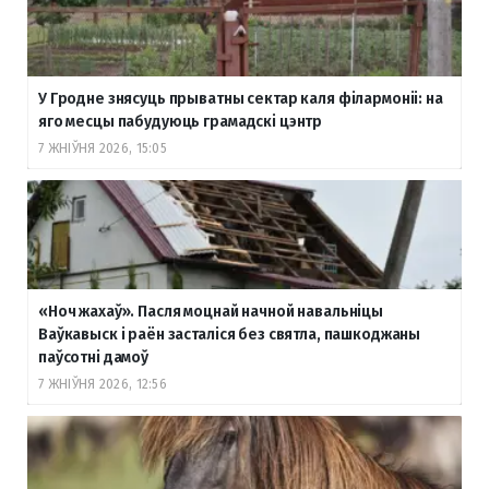
У Гродне знясуць прыватны сектар каля філармоніі: на
яго месцы пабудуюць грамадскі цэнтр
7 ЖНІЎНЯ 2026, 15:05
«Ноч жахаў». Пасля моцнай начной навальніцы
Ваўкавыск і раён засталіся без святла, пашкоджаны
паўсотні дамоў
7 ЖНІЎНЯ 2026, 12:56