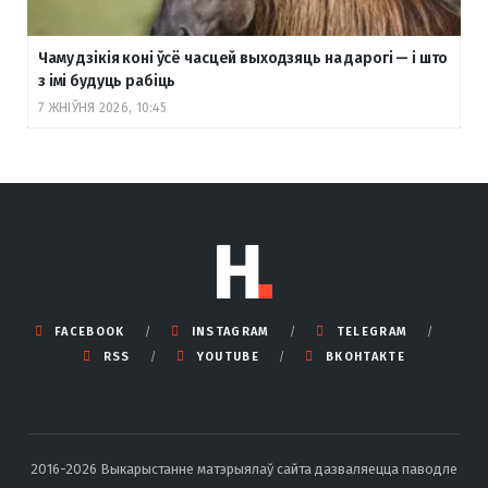
Чаму дзікія коні ўсё часцей выходзяць на дарогі — і што
з імі будуць рабіць
7 ЖНІЎНЯ 2026, 10:45
FACEBOOK
INSTAGRAM
TELEGRAM
RSS
YOUTUBE
ВКОНТАКТЕ
2016-2026 Выкарыстанне матэрыялаў сайта дазваляецца паводле