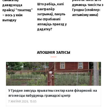
самакатаў
Што рабіць, калі
думаюць таксісты з
давядзецца
кантралёр
Гродна (спойлер:
прайсці “тэхагляд”
затрымаў, пакуль
аптымізму няма)
– вось у якім
вы спрабавалі
выпадку
аплаціць праезд у
дадатку?
АПОШНІЯ ЗАПІСЫ
У Гродне знясуць прыватны сектар каля філармоніі: на
яго месцы пабудуюць грамадскі цэнтр
7 ЖНІЎНЯ 2026, 15:05