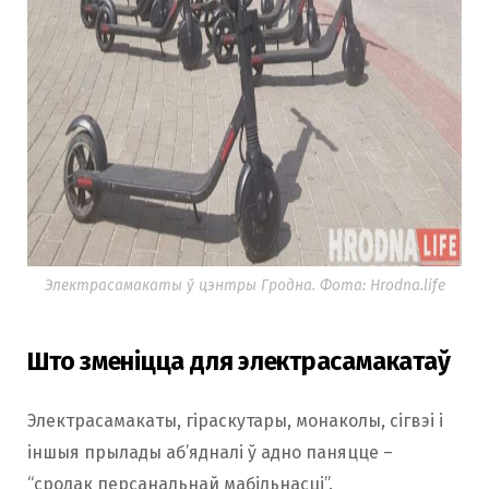
Электрасамакаты ў цэнтры Гродна. Фота: Hrodna.life
Што зменіцца для электрасамакатаў
Электрасамакаты, гіраскутары, монаколы, сігвэі і
іншыя прылады аб’ядналі ў адно паняцце –
“cродак персанальнай мабільнасці”.