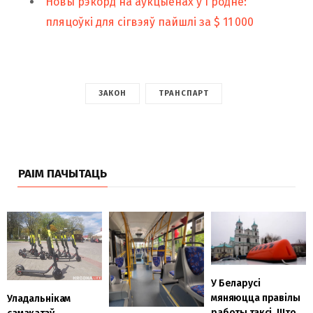
Новы рэкорд на аўкцыёнах у Гродне:
пляцоўкі для сігвэяў пайшлі за $ 11 000
ЗАКОН
ТРАНСПАРТ
РАІМ ПАЧЫТАЦЬ
У Беларусі
мяняюцца правілы
Уладальнікам
работы таксі. Што