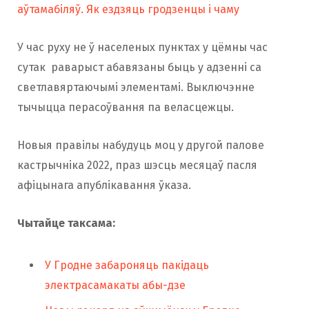
аўтамабіляў. Як ездзяць гродзенцы і чаму
У час руху не ў населеных пунктах у цёмны час
сутак раварыст абавязаны быць у адзенні са
светлавяртаючымі элементамі. Выключэнне
тычыцца перасоўвання па веласцежцы.
Новыя правілы набудуць моц у другой палове
кастрычніка 2022, праз шэсць месяцаў пасля
афіцынага апублікавання ўказа.
Чытайце таксама:
У Гродне забароняць пакідаць
электрасамакаты абы-дзе