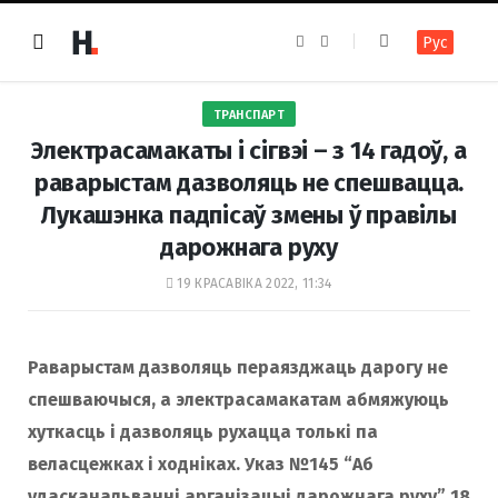
F
I
Рус
a
n
c
s
e
t
b
a
o
g
ТРАНСПАРТ
o
r
k
a
Электрасамакаты і сігвэі – з 14 гадоў, а
m
раварыстам дазволяць не спешвацца.
Лукашэнка падпісаў змены ў правілы
дарожнага руху
19 КРАСАВІКА 2022, 11:34
Раварыстам дазволяць пераязджаць дарогу не
спешваючыся, а электрасамакатам абмяжуюць
хуткасць і дазволяць рухацца толькі па
веласцежках і ходніках. Указ №145 “Аб
удасканальванні арганізацыі дарожнага руху” 18