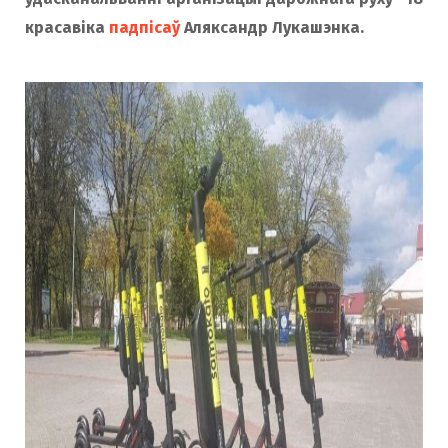
красавіка
падпісаў
Аляксандр Лукашэнка.