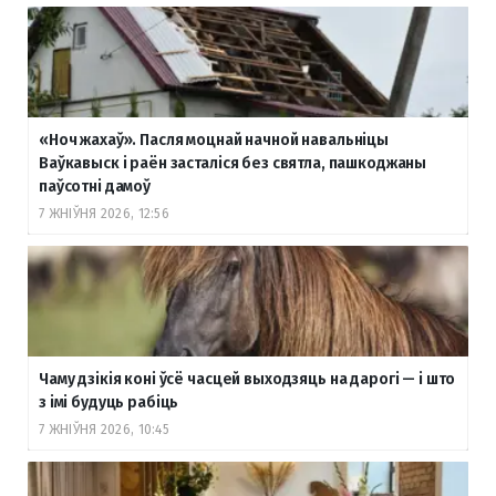
«Ноч жахаў». Пасля моцнай начной навальніцы
Ваўкавыск і раён засталіся без святла, пашкоджаны
паўсотні дамоў
7 ЖНІЎНЯ 2026, 12:56
Чаму дзікія коні ўсё часцей выходзяць на дарогі — і што
з імі будуць рабіць
7 ЖНІЎНЯ 2026, 10:45