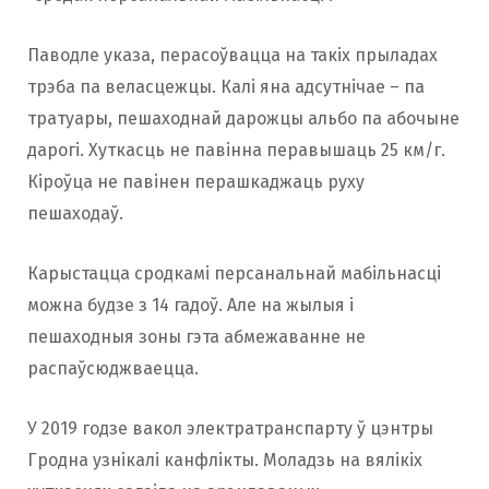
Паводле указа, перасоўвацца на такіх прыладах
трэба па веласцежцы. Калі яна адсутнічае – па
тратуары, пешаходнай дарожцы альбо па абочыне
дарогі. Хуткасць не павінна перавышаць 25 км/г.
Кіроўца не павінен перашкаджаць руху
пешаходаў.
Карыстацца сродкамі персанальнай мабільнасці
можна будзе з 14 гадоў. Але на жылыя і
пешаходныя зоны гэта абмежаванне не
распаўсюджваецца.
У 2019 годзе вакол электратранспарту ў цэнтры
Гродна узнікалі канфлікты. Моладзь на вялікіх