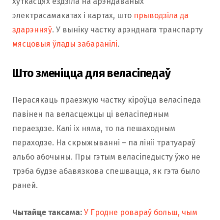
хуткасцях ездзіла на арэндаваных
электрасамакатах і картах, што
прыводзіла да
здарэнняў
. У выніку частку арэнднага транспарту
мясцовыя ўлады забаранілі
.
Што зменіцца для веласіпедаў
Перасякаць праезжую частку кіроўца веласіпеда
павінен па веласцежцы ці веласіпедным
пераездзе. Калі іх няма, то па пешаходным
пераходзе. На скрыжыванні – па лініі тратуараў
альбо абочыны. Пры гэтым веласіпедысту ўжо не
трэба будзе абавязкова спешвацца, як гэта было
раней.
Чытайце таксама:
У Гродне ровараў больш, чым