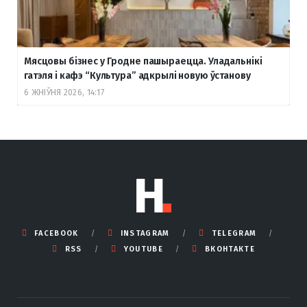
Мясцовы бізнес у Гродне пашыраецца. Уладальнікі
гатэля і кафэ “Культура” адкрылі новую ўстанову
6 ЖНІЎНЯ 2026, 14:17
FACEBOOK
INSTAGRAM
TELEGRAM
RSS
YOUTUBE
ВКОНТАКТЕ