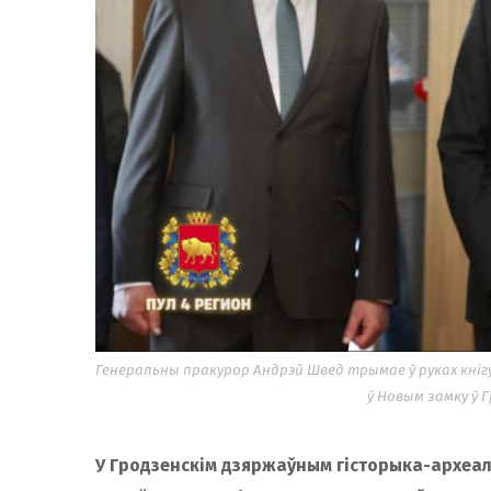
Генеральны пракурор Андрэй Швед трымае ў руках кніг
ў Новым замку ў Г
У Гродзенскім дзяржаўным гісторыка-археал