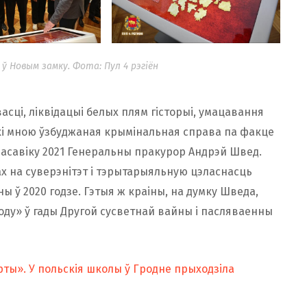
 Новым замку. Фота: Пул 4 рэгіён
асці, ліквідацыі белых плям гісторыі, умацавання
кі мною ўзбуджаная крымінальная справа па факце
расавіку 2021 Генеральны пракурор Андрэй Швед.
мах на суверэнітэт і тэрытарыяльную цэласнасць
іны ў 2020 годзе. Гэтыя ж краіны, на думку Шведа,
оду» ў гады Другой сусветнай вайны і пасляваенны
рты». У польскія школы ў Гродне прыходзіла