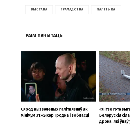
ВЫСТАВА
ГРАМАДСТВА
ПАЛІТЫКА
РАІМ ПАЧЫТАЦЬ
Сярод вызваленых палітвязняў як
«Літве гэта выга
мінімум 31 жыхар Гродна і вобласці
Беларускія сіла
дрона, які ўпаў