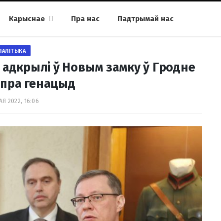
Карыснае
Пра нас
Падтрымай нас
ПАЛІТЫКА
 адкрылі ў Новым замку ў Гродне
 пра генацыд
АЯ 2022, 16:06