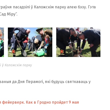
траўня пасадзілі ў Каложскім парку алею бэзу. Гэта
ад Міру”.
і ў Каложскім парку
аныя да Дня Перамогі, які будуць святкаваць у
и фейерверк. Как в Гродно пройдет 9 мая