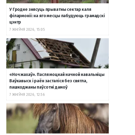
У Гродне знясуць прыватны сектар каля
філармоніі: на яго месцы пабудуюць грамадскі
цэнтр
7 ЖНІЎНЯ 2026, 15:05
«Ноч жахаў». Пасля моцнай начной навальніцы
Ваўкавыск і раён засталіся без святла,
пашкоджаны паўсотні дамоў
7 ЖНІЎНЯ 2026, 12:56