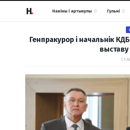
Навіны і артыкулы
Гульні
Генпракурор і начальнік КДБ
выставу
5 М