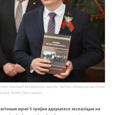
у пра "генацыд беларускага народа" падчас адкрыцця выставы
родне. Фота: Пул 4 рэгіён
агічным музеі 5 траўня адкрылася экспазіцыя на