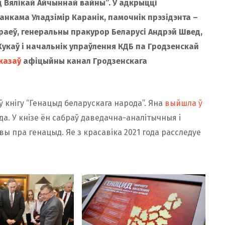
д Вялікай Айчыннай вайны”. У адкрыцці
нкама Уладзімір Каранік, памочнік прэзідэнта –
раеў, генеральны пракурор Беларусі Андрэй Швед,
укаў і начальнік упраўлення КДБ па Гродзенскай
казаў
афіцыйны канал Гродзенскага
 кнігу “Генацыд беларускага народа”. Яна
выйшла ў
а. У кнізе ён сабраў даведачна-аналітычныя і
ы пра генацыд. Яе з красавіка 2021 года расследуе