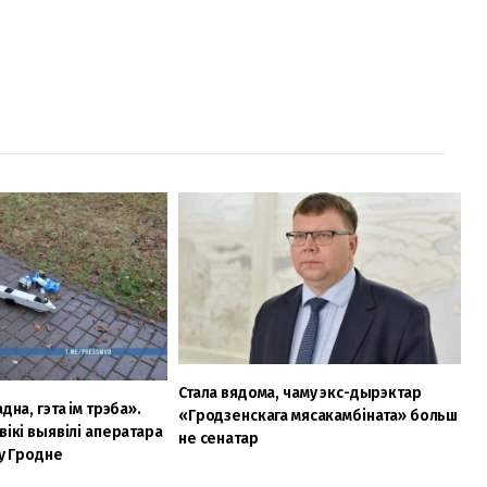
Стала вядома, чаму экс-дырэктар
дна, гэта ім трэба».
«Гродзенскага мясакамбіната» больш
вікі выявілі аператара
не сенатар
 у Гродне