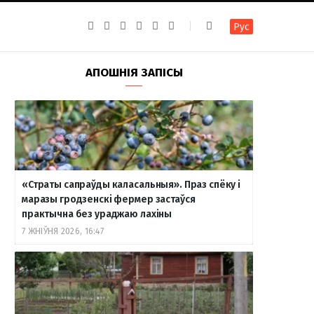
F
I
T
R
Y
В
Рус
a
n
e
S
o
к
c
s
l
S
u
о
e
t
e
T
н
b
a
g
u
т
АПОШНІЯ ЗАПІСЫ
o
g
r
b
а
o
r
a
e
к
k
a
m
т
m
е
«Страты сапраўды каласальныя». Праз спёку і
маразы гродзенскі фермер застаўся
практычна без ураджаю лахіны
7 ЖНІЎНЯ 2026, 16:47