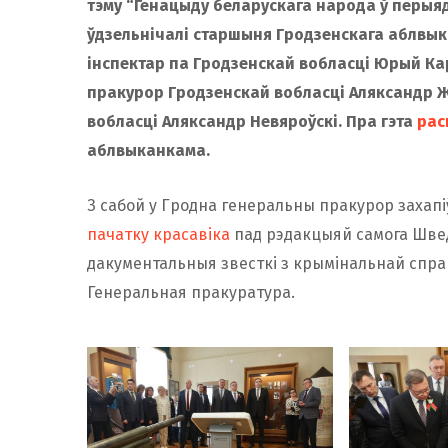
тэму “Генацыду беларускага народа ў перыя
ўдзельнічалі старшыня Гродзенскага аблвыка
інспектар па Гродзенскай вобласці Юрый Ка
пракурор Гродзенскай вобласці Аляксандр Ж
вобласці Аляксандр Невяроўскі. Пра гэта
рас
аблвыканкама.
З сабой у Гродна генеральны пракурор захапіў
пачатку красавіка
пад рэдакцыяй самога Швед
дакументальныя звесткі з крымінальнай справ
Генеральная пракуратура.