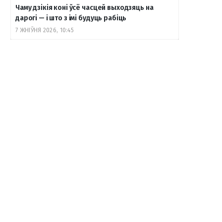
Чаму дзікія коні ўсё часцей выходзяць на
дарогі — і што з імі будуць рабіць
7 ЖНІЎНЯ 2026, 10:45