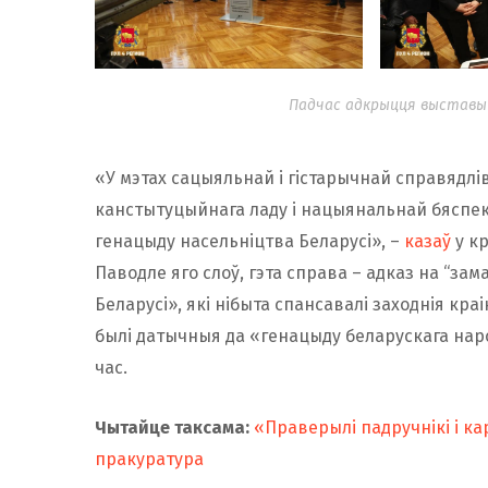
Падчас адкрыцця выставы ў
«У мэтах сацыяльнай і гістарычнай справядлів
канстытуцыйнага ладу і нацыянальнай бяспе
генацыду насельніцтва Беларусі», –
казаў
у к
Паводле яго слоў, гэта справа – адказ на “за
Беларусі», які нібыта спансавалі заходнія кра
былі датычныя да «генацыду беларускага нар
час.
Чытайце таксама:
«Праверылі падручнікі і ка
пракуратура