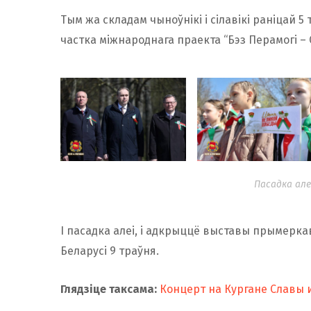
Тым жа складам чыноўнікі і сілавікі раніцай 5 
частка міжнароднага праекта “Бэз Перамогі – С
Пасадка але
І пасадка алеі, і адкрыццё выставы прымеркав
Беларусі 9 траўня.
Глядзіце таксама:
Концерт на Кургане Славы 