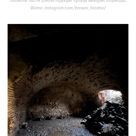
Падвалы пасля рэканструкцыі будуць выкарыстоўвацца.
Фота: instagram.com/browar_hrodna/