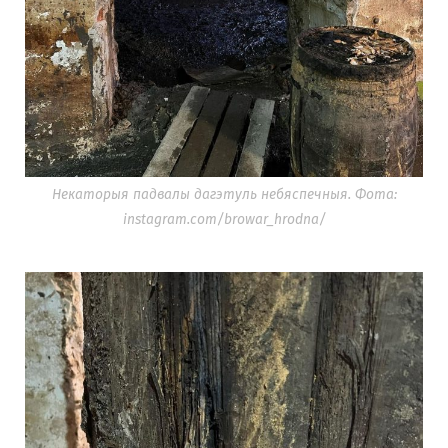
Некаторыя падвалы дагэтуль небяспечныя. Фота:
instagram.com/browar_hrodna/