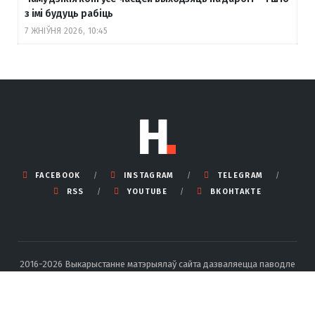
з імі будуць рабіць
7 ЖНІЎНЯ 2026, 10:45
FACEBOOK
INSTAGRAM
TELEGRAM
RSS
YOUTUBE
ВКОНТАКТЕ
2016-2026 Выкарыстанне матэрыялаў сайта дазваляецца паводле
правілаў ліцэнзіі Creative Commons BY-SA 4.0 Int са спасылкай на
крыніцу і ўказаннем аўтара.
Падрабязныя правілы перадруку тут
.