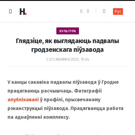
F
I
Рус
a
n
c
s
e
t
b
a
o
g
КУЛЬТУРА
o
r
k
a
Глядзіце, як выглядаюць падвалы
m
гродзенскага піўзавода
21 САКАВІКА 2023, 15:24
У канцы сакавіка падвалы піўзавода ў Гродне
працягваюць расчышчаць. Фатаграфіі
апублікавалі
ў профілі, прысвечанаму
рэканструкцыі піўзавода. Працягваецца работа
па аднаўленні комплексу.