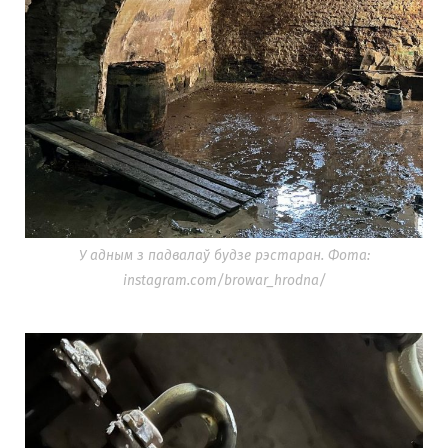
У адным з падвалаў будзе рэстаран. Фота:
instagram.com/browar_hrodna/