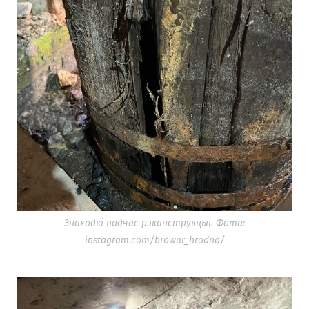
Знаходкі падчас рэканструкцыі. Фота:
instagram.com/browar_hrodna/