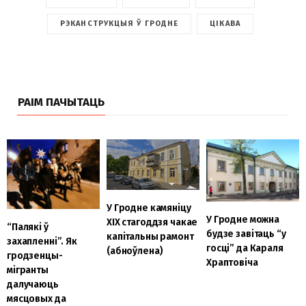
РЭКАНСТРУКЦЫЯ Ў ГРОДНЕ
ЦІКАВА
РАІМ ПАЧЫТАЦЬ
У Гродне камяніцу
У Гродне можна
XIX стагоддзя чакае
“Палякі ў
будзе завітаць “у
капітальны рамонт
захапленні”. Як
госці” да Караля
(абноўлена)
гродзенцы-
Храптовіча
мігранты
далучаюць
мясцовых да