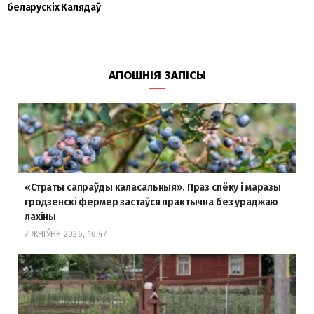
беларускіх Калядаў
АПОШНІЯ ЗАПІСЫ
«Страты сапраўды каласальныя». Праз спёку і маразы
гродзенскі фермер застаўся практычна без ураджаю
лахіны
7 ЖНІЎНЯ 2026, 16:47