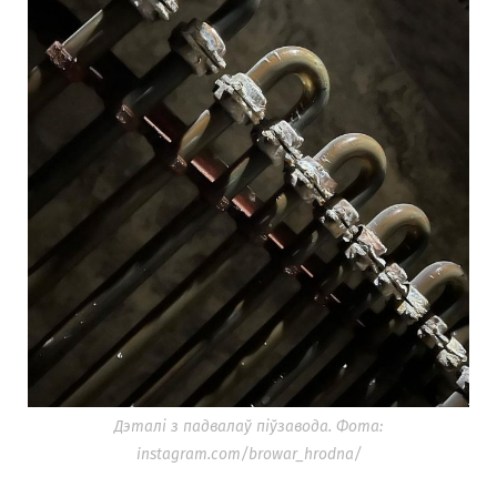
Дэталі з падвалаў піўзавода. Фота:
instagram.com/browar_hrodna/