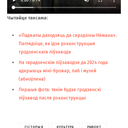
Чытайце таксама:
«Падвалы даходзяць да сярэдзіны Нёмана».
Паглядзіце, як ідзе рэканструкцыя
гродзенскага піўзавода
На гарадзенскім піўзаводзе да 2024 года
адкрыюць міні-бровар, паб і музей
(абноўлена)
Першыя фота: такім будзе гродзенскі
піўзавод пасля рэканструкцыі
ГІСТОРЫЯ
КУЛЬТУРА
РАМОНТ