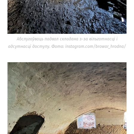
Абслугоўваць падвал складана з-за вільготнасці і
адсутнасці доступу. Фота: instagram.com/browar_hrodna/