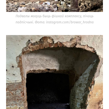
Падвалы могуць быць фішкай комплексу, лічаць
падпісчыкі. Фота: instagram.com/browar_hrodna