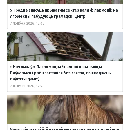
У Гродне знясуць прыватны сектар каля філармоніі: на
яго месцы пабудуюць грамадскі цэнтр
7 ЖНІЎНЯ 2026, 15:05
«Ноч жахаў». Пасля моцнай начной навальніцы
Ваўкавыск і раён засталіся без святла, пашкоджаны
паўсотні дамоў
7 ЖНІЎНЯ 2026, 12:56
Чаму дзікія коні ўсё часцей выходзяць на дарогі — і што