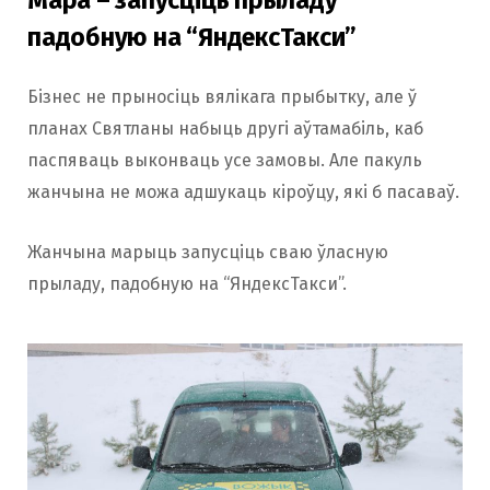
Мара – запусціць прыладу
падобную на “ЯндексТакси”
Бізнес не прыносіць вялікага прыбытку, але ў
планах Святланы набыць другі аўтамабіль, каб
паспяваць выконваць усе замовы. Але пакуль
жанчына не можа адшукаць кіроўцу, які б пасаваў.
Жанчына марыць запусціць сваю ўласную
прыладу, падобную на “ЯндексТакси”.