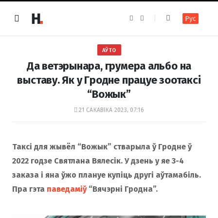
F
I
Рус
a
n
c
s
e
t
b
a
o
g
АЎТО
o
r
k
a
Да ветэрынара, грумера альбо на
m
выставу. Як у Гродне працуе зоотаксі
“Вожык”
21 САКАВІКА 2023, 07:16
Таксі для жывёл “Вожык” стварыла ў Гродне ў
2022 годзе Святлана Вялесік. У дзень у яе 3-4
заказа і яна ўжо плануе купіць другі аўтамабіль.
Пра гэта
паведаміў
“Вячэрні Гродна”.