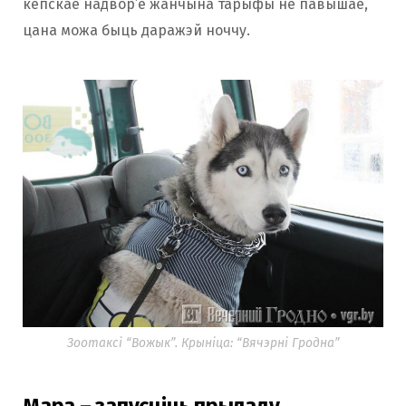
кепскае надвор’е жанчына тарыфы не павышае,
цана можа быць даражэй ноччу.
Зоотаксі “Вожык”. Крыніца: “Вячэрні Гродна”