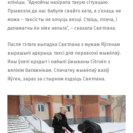
клініцы. “Аднойчы назірала такую сітуацыю.
Прывезла да нас бабуля свайго ката, а з’ехаць не
можа – таксісты не хочуць везці. Стаіць, плача, і
дапамагчы ён ніяк нельга”, – сказала Святлана.
Пасля гэтага выпадка Святлана з мужам Яўгенам
вырашылі адкрыць таксі для перавозкі жывёлаў.
Яны ўзялі крэдыт і набылі ўжываны Citroën з
вялікім багажнікам. Спачатку жывёлаў вазіў
Яўген, зараз за стырном ездзіць Святлана.