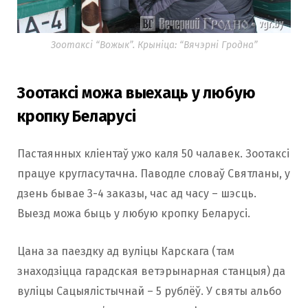
Зоотаксі “Вожык”. Крыніца: “Вячэрні Гродна”
Зоотаксі можа выехаць у любую
кропку Беларусі
Пастаянных кліентаў ужо каля 50 чалавек. Зоотаксі
працуе кругласутачна. Паводле словаў Святланы, у
дзень бывае 3-4 заказы, час ад часу – шэсць.
Выезд можа быць у любую кропку Беларусі.
Цана за паездку ад вуліцы Карскага (там
знаходзіцца гарадская ветэрынарная станцыя) да
вуліцы Сацыялістычнай – 5 рублёў. У святы альбо