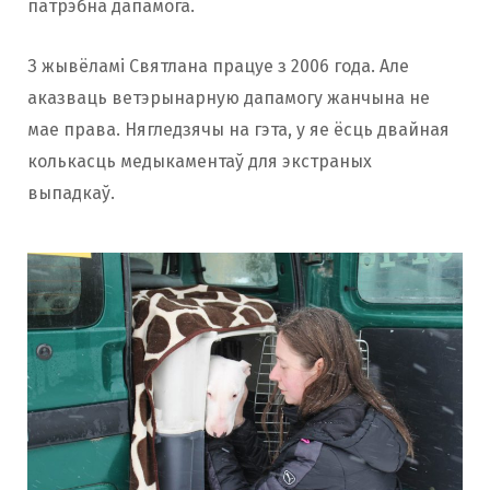
патрэбна дапамога.
З жывёламі Святлана працуе з 2006 года. Але
аказваць ветэрынарную дапамогу жанчына не
мае права. Нягледзячы на гэта, у яе ёсць двайная
колькасць медыкаментаў для экстраных
выпадкаў.