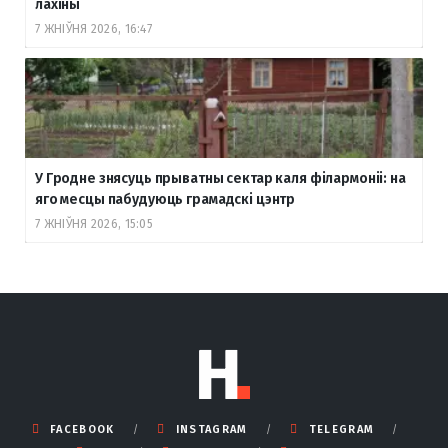
лахіны
7 ЖНІЎНЯ 2026, 16:47
У Гродне знясуць прыватны сектар каля філармоніі: на
яго месцы пабудуюць грамадскі цэнтр
7 ЖНІЎНЯ 2026, 15:05
FACEBOOK
INSTAGRAM
TELEGRAM