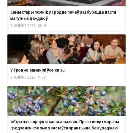
Самы стары помнік у Гродне пачаў разбурацца пасля
магутных дажджоў
9 ЖНІЎНЯ 2026, 16:19
У Гродне адмянілі ўсе квізы
9 ЖНІЎНЯ 2026, 11:03
«Страты сапраўды каласальныя». Праз спёку і маразы
гродзенскі фермер застаўся практычна без ураджаю