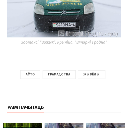
Зоотаксі “Вожык”. Крыніца: “Вячэрні Гродна”
АЎТО
ГРАМАДСТВА
ЖЫВЁЛЫ
РАІМ ПАЧЫТАЦЬ