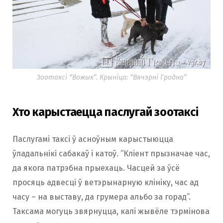
Зоотаксі “Вожык”. Крыніца: “Вячэрні Гродна”
Хто карыстаецца паслугай зоотаксі
Паслугамі таксі ў асноўным карыстыюцца
ўладальнікі сабакаў і катоў. “Кліент прызначае час,
да якога патрэбна прыехаць. Часцей за ўсё
просяць адвесці ў ветэрынарную клініку, час ад
часу – на выставу, да грумера альбо за горад”.
Таксама могуць звярнуцца, калі жывёле тэрмінова