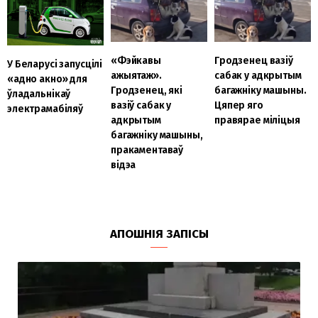
«Фэйкавы
Гродзенец вазіў
У Беларусі запусцілі
ажыятаж».
сабак у адкрытым
«адно акно» для
Гродзенец, які
багажніку машыны.
ўладальнікаў
вазіў сабак у
Цяпер яго
электрамабіляў
адкрытым
правярае міліцыя
багажніку машыны,
пракаментаваў
відэа
АПОШНІЯ ЗАПІСЫ