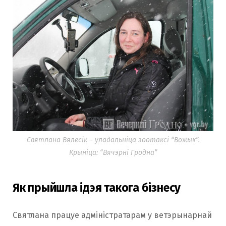
Святлана Вялесік – уладальніца зоотаксі “Вожык”.
Крыніца: “Вячэрні Гродна”
Як прыйшла ідэя такога бізнесу
Святлана працуе адміністратарам у ветэрынарнай