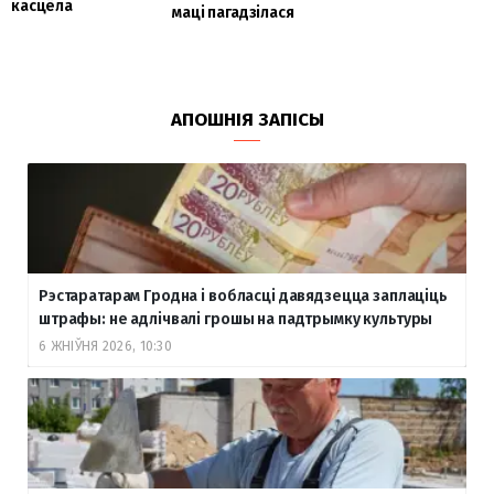
касцёла
маці пагадзілася
АПОШНІЯ ЗАПІСЫ
Рэстаратарам Гродна і вобласці давядзецца заплаціць
штрафы: не адлічвалі грошы на падтрымку культуры
6 ЖНІЎНЯ 2026, 10:30