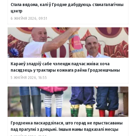
Стала вядома, калі ў Гродне дабудуюць стаматалагічны
цэнтр
6 ЖНІЎНЯ 2026, 09:51
Караеў зладзіў сабе чэлендж падчас жніва: хоча
пасядзець у трактары кожнага раёна Гродзеншчыны
5 ЖНІЎНЯ 2026, 16:55
Гродзенка паскардзілася, што горад не прыстасаваны
пад прагулкі з дзецьмі. Іншыя мамы падказалі месцы