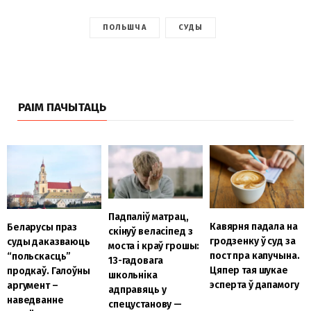
ПОЛЬШЧА
СУДЫ
РАІМ ПАЧЫТАЦЬ
Падпаліў матрац,
Кавярня падала на
Беларусы праз
скінуў веласіпед з
гродзенку ў суд за
суды даказваюць
моста і краў грошы:
пост пра капучына.
“польскасць”
13-гадовага
Цяпер тая шукае
продкаў. Галоўны
школьніка
эсперта ў дапамогу
аргумент –
адправяць у
наведванне
спецустанову —