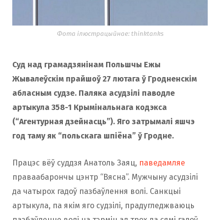
Фота ілюстрацыйнае: thinktanks
Суд над
грамадзянінам Польшчы Ежы
Жывалеўскім
прайшоў 27 лютага ў Гродненскім
абласным судзе. Паляка асудзілі паводле
артыкула 358-1 Крымінальнага кодэкса
(“Агентурная дзейнасць”). Яго затрымалі яшчэ
год таму як “польскага шпіёна” ў Гродне.
Працэс вёў суддзя Анатоль Заяц,
паведамляе
праваабарончы цэнтр “Вясна”. Мужчыну асудзілі
да чатырох гадоў пазбаўлення волі. Санкцыі
артыкула, па якім яго судзілі, прадугледжваюць
пазбаўленне волі на тэрмін ад трох да сямі гадоў.