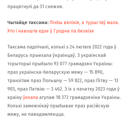
працягнулі да 31 снежня.
Чытайце таксама:
Лічбы вялікія, а турыстаў мала.
Хто і навошта едзе ў Гродна па бязвізе
Таксама падлічылі, колькі з 24 лютага 2022 года ў
Беларусь прыехала ўкраінцаў. З украінскай
тэрыторыі прыбыло 93 077 грамадзян Украіны:
праз украінска-беларускую мяжу — 15 890,
транзітам праз Польшчу — 59 822, праз Літву — 13
903, праз Латвію — 3 462. З іх з пачатку 2023 года ў
краіну
ўехала
агулам 18 373 грамадзяніна Украіны.
Колькі замежнікаў прыбывае праз расійскую
мяжу, не паведамляецца.