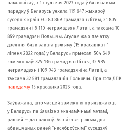
памежнікаў, з 1 студзеня 2023 года ў бязвізавым
парадку ў Беларусь уехала 119 647 жыхароў
суседніх краін ЕС: 80 869 грамадзян Літвы, 21 809
грамадзян і 6 110 неграмадзян Латвіі, а таксама 10
859 грамадзян Польшчы. Агулам жа з пачатку
дзеяння бязвізавага рэжыму (15 красавіка і 1
ліпеня 2022 года) у Беларусь прыехалі 504 649
замежнікаў: 329 136 грамадзян Літвы, 32 989
неграмадзян і 109 943 грамадзяніна Латвіі, а
таксама 32 581 грамадзянін Польшчы. Пра гэта ДПК
паведаміў
15 красавіка 2023 года.
Заўважана, што часцей замежнікі прыязджаюць
у Беларусь па бязвізе з эканамічнымі мэтамі,
радзей — да сваякоў. Бязвізавы рэжым для
абвешчаных раней “несяброўскімі” суседзяў