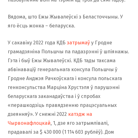
Вядома, што Ежы Жывалеўскі з Беласточчыны. У
яго ёсць жонка – беларуска.
У сакавіку 2022 года КДБ
затрымаў
у Гродне
грамадзяніна Польшчы па падазрэнні ў шпіянажы.
Гэта і быў Ежы Жывалеўскі. КДБ тады таксама
абвінаваціў генеральнага консула Польшчы ў
Гродне Анджэя Рачкоўскага і консула польскага
генконсульства Марціна Хрустэля ў парушэнні
беларускага заканадаўства і ў спробах
«перашкодзіць правядзенню працэсуальных
дзеянняў». У снежні 2022
катэдж на
Чырвонафлоцкай
, 1, дзе яго затрымлівалі,
прадавалі за $ 430 000 (1 114 603 рублёў). Дом