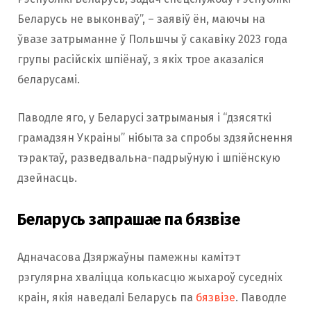
Беларусь не выконваў”, – заявіў ён, маючы на
ўвазе затрыманне ў Польшчы ў сакавіку 2023 года
групы расійскіх шпіёнаў, з якіх трое аказаліся
беларусамі.
Паводле яго, у Беларусі затрыманыя і “дзясяткі
грамадзян Украіны” нібыта за спробы здзяйснення
тэрактаў, разведвальна-падрыўную і шпіёнскую
дзейнасць.
Беларусь запрашае па бязвізе
Адначасова Дзяржаўны памежны камітэт
рэгулярна хваліцца колькасцю жыхароў суседніх
краін, якія наведалі Беларусь па
бязвізе
. Паводле