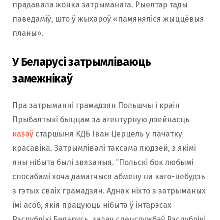
прадавала жонка затрыманага. Рыелтар тады
паведаміў, што ў жыхароў «памяняліся жыццёвыя
планы».
У Беларусі затрымліваюць
замежнікаў
Пра затрыманні грамадзян Польшчы і краін
Прыбалтыкі быццам за агентурную дзейнасць
казаў
старшыня КДБ Іван Церцель у пачатку
красавіка. Затрымлівалі таксама людзей, з якімі
яны нібыта былі звязаныя. “Польскі бок любымі
спосабамі хоча дамагчыся абмену на каго-небудзь
з гэтых сваіх грамадзян. Аднак ніхто з затрыманых
імі асоб, якія працуюць нібыта ў інтарэсах
Рэспублікі Беларусь, задач спецслужбаў Рэспублікі