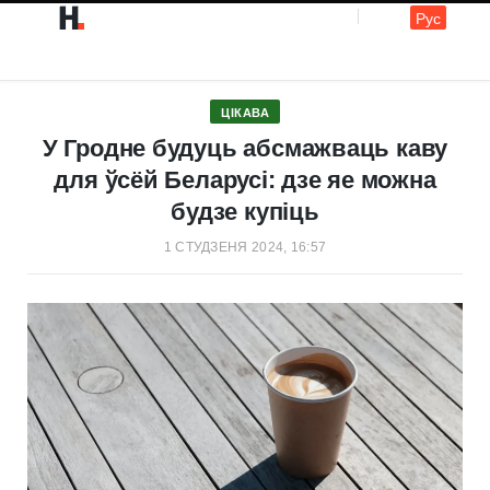
Рус
F
I
ЦІКАВА
a
n
У Гродне будуць абсмажваць каву
для ўсёй Беларусі: дзе яе можна
будзе купіць
c
s
1 СТУДЗЕНЯ 2024, 16:57
e
t
b
a
o
g