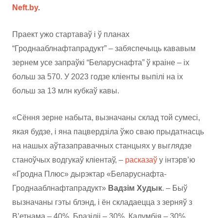
Neft.by
.
Праект ужо стартаваў і ў планах
“Гроднааблнафтапрадукт” – забяспечыць кававым
зернем усе запраўкі “Беларуснафта” ў краіне – іх
больш за 570. У 2023 годзе кліенты выпілі на іх
больш за 13 млн кубкаў кавы.
«Сёння зерне набыта, вызначаны склад той сумесі,
якая будзе, і яна пацвердзіла ўжо сваю прыдатнасць
на нашых аўтазаправачных станцыях у выглядзе
станоўчых водгукаў кліентаў, –
расказаў
у інтэрв’ю
«Гродна Плюс» дырэктар «Беларуснафта-
Гроднааблнафтапрадукт»
Вадзім Худык
. – Быў
вызначаны гэты блэнд, і ён складаецца з зерняў з
В’етнама – 40%, Бразіліі – 30%, Калумбія – 30%.