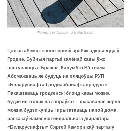
o
r
k
a
Фотв: Lex Sirikiat, unsplash.com
m
Цэх па абсмажванні зерняў арабікі адкрыецца ў
Гродне. Буйныя партыі зялёнай кавы ўжо
паступаюць з Бразіліі, Калумбіі і В’етнама.
Абсмажваць яе будуць на пляцоўцы РУП
«Беларуснафта-Гроднааблнафтапрадукт».
Пакаштаваць гродзенскі блэнд кавы можна
будзе не толькі на запраўках – фасаванае зерне
можна будзе купіць і прыгатаваць напой дома,
расказаў намеснік генеральнага дырэктара
«Беларуснафты» Сяргей Каморнікаў парталу