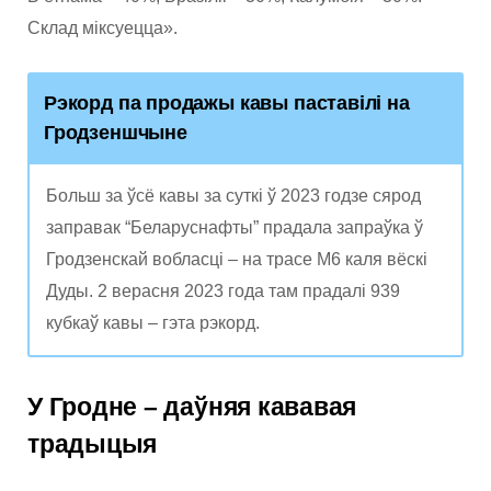
Склад міксуецца».
Рэкорд па продажы кавы паставілі на
Гродзеншчыне
Больш за ўсё кавы за суткі ў 2023 годзе сярод
заправак “Беларуснафты” прадала запраўка ў
Гродзенскай вобласці – на трасе М6 каля вёскі
Дуды. 2 верасня 2023 года там прадалі 939
кубкаў кавы – гэта рэкорд.
У Гродне – даўняя кававая
традыцыя