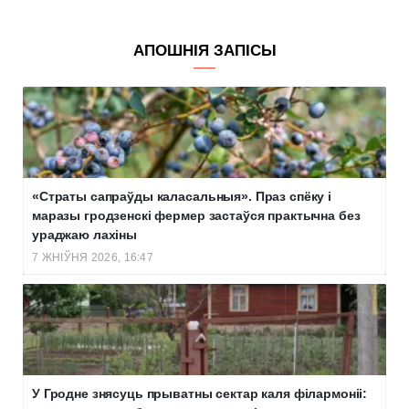
АПОШНІЯ ЗАПІСЫ
«Страты сапраўды каласальныя». Праз спёку і
маразы гродзенскі фермер застаўся практычна без
ураджаю лахіны
7 ЖНІЎНЯ 2026, 16:47
У Гродне знясуць прыватны сектар каля філармоніі: