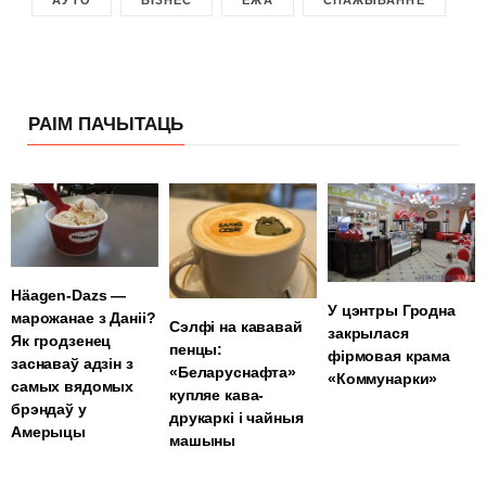
РАІМ ПАЧЫТАЦЬ
Häagen-Dazs —
У цэнтры Гродна
марожанае з Даніі?
Сэлфі на кававай
закрылася
Як гродзенец
пенцы:
фірмовая крама
заснаваў адзін з
«Беларуснафта»
«Коммунарки»
самых вядомых
купляе кава-
брэндаў у
друкаркі і чайныя
Амерыцы
машыны