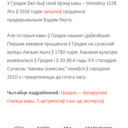
У Гродне ўжо быў свой брэнд кавы – Horodnia 1128.
Яго ў 2016 годзе
запускаў
гродзенскі
прадпрымальнік Вадзім Якута.
Але гісторыя кавы ў Гродне нашмат даўжэйшая.
Першая кавярня працавала ў Гродне на сучаснай
вуліцы Ажэшкі яшчэ ў 1780 годзе. Кававая культура
развівалася ў Гродне і ў 20-30-я гады XX стагоддзя.
Сучасны “кававы рэнесанс” пачаўся ў сярэдзіне
2010-х і працягваецца да гэтага часу.
Чытайце падрабязней:
Гродна — беларуская
сталіца кавы. 5 аргументаў «за» ад экспертаў
АЎТО
БІЗНЕС
ЕЖА
СПАЖЫВАННЕ