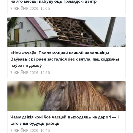
на яго месцы пабудуюць грамадскі цэнтр
7 ЖНІЎНЯ 2026, 15:05
«Ноч жахаў». Пасля моцнай начной навальніцы
Ваўкавыск і раён засталіся без святла, пашкоджаны
паўсотні дамоў
7 ЖНІЎНЯ 2026, 12:56
Чаму дзікія коні ўсё часцей выходзяць на дарогі — і
што з імі будуць рабіць
7 ЖНІЎНЯ 2026, 10:45