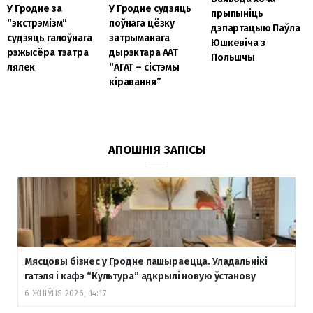
У Гродне за
У Гродне судзяць
прыпыніць
“экстрэмізм”
поўнага цёзку
дэпартацыю Паўла
судзяць галоўнага
затрыманага
Юшкевіча з
рэжысёра тэатра
дырэктара ААТ
Польшчы
лялек
“АГАТ – сістэмы
кіравання”
АПОШНІЯ ЗАПІСЫ
Мясцовы бізнес у Гродне пашыраецца. Уладальнікі
гатэля і кафэ “Культура” адкрылі новую ўстанову
6 ЖНІЎНЯ 2026, 14:17