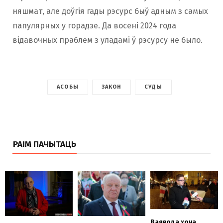
няшмат, але доўгія гады рэсурс быў адным з самых
папулярных у горадзе. Да восені 2024 года
відавочных праблем з уладамі ў рэсурсу не было.
АСОБЫ
ЗАКОН
СУДЫ
РАІМ ПАЧЫТАЦЬ
Ваявода хоча