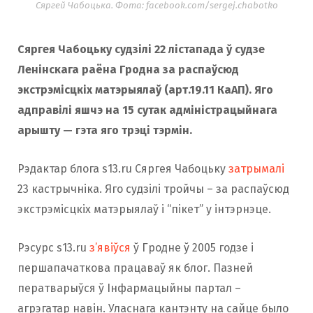
Сяргей Чабоцька. Фота: facebook.com/sergej.chabotko
Сяргея Чабоцьку судзілі 22 лістапада ў судзе
Ленінскага раёна Гродна за распаўсюд
экстрэмісцкіх матэрыялаў (арт.19.11 КаАП). Яго
адправілі яшчэ на 15 сутак адміністрацыйнага
арышту — гэта яго трэці тэрмін.
Рэдактар блога s13.ru Сяргея Чабоцьку
затрымалі
23 кастрычніка. Яго судзілі тройчы – за распаўсюд
экстрэмісцкіх матэрыялаў і “пікет” у інтэрнэце.
Рэсурс s13.ru
з’явіўся
ў Гродне ў 2005 годзе і
першапачаткова працаваў як блог. Пазней
ператварыўся ў Інфармацыйны партал –
агрэгатар навін. Уласнага кантэнту на сайце было