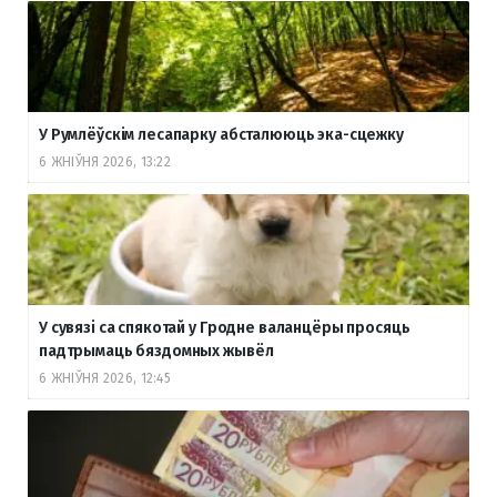
У Румлёўскім лесапарку абсталююць эка-сцежку
6 ЖНІЎНЯ 2026, 13:22
У сувязі са спякотай у Гродне валанцёры просяць
падтрымаць бяздомных жывёл
6 ЖНІЎНЯ 2026, 12:45