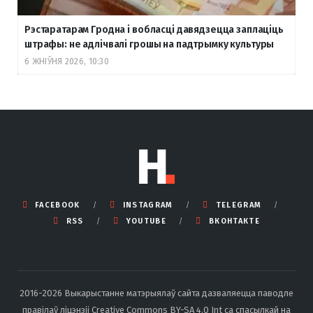
Рэстаратарам Гродна і вобласці давядзецца заплаціць
штрафы: не адлічвалі грошы на падтрымку культуры
6 ЖНІЎНЯ 2026, 10:30
FACEBOOK
INSTAGRAM
TELEGRAM
RSS
YOUTUBE
ВКОНТАКТЕ
2016-2026 Выкарыстанне матэрыялаў сайта дазваляецца паводле
правілаў ліцэнзіі Creative Commons BY-SA 4.0 Int са спасылкай на