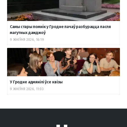
Самы стары помнік у Гродне пачаў разбурацца пасля
магутных дажджоў
9 ЖНІЎНЯ 2026, 16:19
У Гродне адмянілі ўсе квізы
9 ЖНІЎНЯ 2026, 11:03