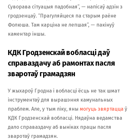
Суворава сітуацыя падобная”, — напісаў адзін з
гродзенцаў. “Прагуляйцеся па старым раёне
Фолюша. Там карціна не лепшая”, — пакінуў
каментар іншы.
КДК Гродзенскай вобласці даў
справаздачу аб рамонтах пасля
зваротаў грамадзян
У жыхароў Гродна і вобласці ёсць не так шмат
інструментаў для вырашэння камунальных
праблем. Але, у тым ліку, яны
могуць звяртацца
ў
КДК Гродзенскай вобласці. Нядаўна ведамства
дало справаздачу аб выніках працы пасля
зваротаў грамадзян.