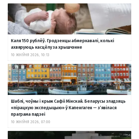
Каля 150 рублёў. Гродзенцы абмеркавалі, колькі
ахвяруюць касцёлу за хрышчэнне
10 ЖНІЎНЯ 2026, 10:13
Шаблі, чоўны і крыж Сафіі Мінскай. Беларусы зладзяць
«пірацкую экспедыцыю» ў Капенгаген — з’явілася
праграма падзеі
10 ЖНІЎНЯ 2026, 07:00