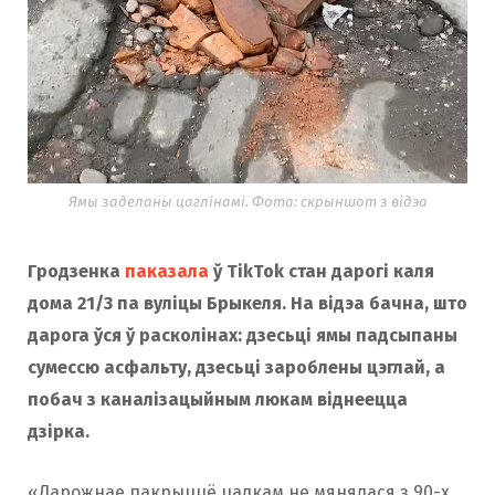
Ямы заделаны цаглінамі. Фота: скрыншот з відэа
Гродзенка
паказала
ў TikTok стан дарогі каля
дома 21/3 па вуліцы Брыкеля. На відэа бачна, што
дарога ўся ў расколінах: дзесьці ямы падсыпаны
сумессю асфальту, дзесьці зароблены цэглай, а
побач з каналізацыйным люкам віднеецца
дзірка.
«Дарожнае пакрыццё цалкам не мянялася з 90-х