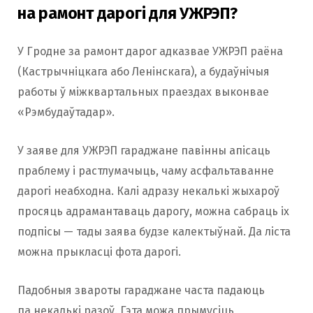
на рамонт дарогі для УЖРЭП?
У Гродне за рамонт дарог адказвае УЖРЭП раёна
(Кастрычніцкага або Ленінскага), а будаўнічыя
работы ў міжквартальных праездах выконвае
«Рэмбудаўтадар».
У заяве для УЖРЭП гараджане павінны апісаць
праблему і растлумачыць, чаму асфальтаванне
дарогі неабходна. Калі адразу некалькі жыхароў
просяць адрамантаваць дарогу, можна сабраць іх
подпісы — тады заява будзе калектыўнай. Да ліста
можна прыкласці фота дарогі.
Падобныя звароты гараджане часта падаюць
па некалькі разоў. Гэта можа прымусіць