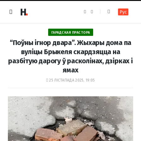
F
I
Рус
a
n
c
s
e
t
b
a
o
g
ГАРАДСКАЯ ПРАСТОРА
o
r
k
a
“Поўны ігнор двара”. Жыхары дома па
m
вуліцы Брыкеля скардзяцца на
разбітую дарогу ў расколінах, дзірках і
ямах
25 ЛІСТАПАДА 2025, 19:05