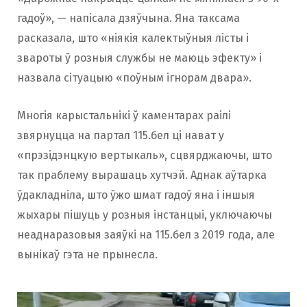
гадоў», — напісала дзяўчына. Яна таксама
расказала, што «ніякія калектыўныя лісты і
звароты ў розныя службы не маюць эфекту» і
назвала сітуацыю «поўным ігнорам двара».
Многія карыстальнікі ў каментарах раілі
звярнуцца на партал 115.бел ці нават у
«прэзідэнцкую вертыкаль», сцвярджаючы, што
так праблему вырашаць хутчэй. Аднак аўтарка
ўдакладніла, што ўжо шмат гадоў яна і іншыя
жыхары пішуць у розныя інстанцыі, уключаючы
неаднаразовыя заяўкі на 115.бел з 2019 года, але
вынікаў гэта не прынесла.