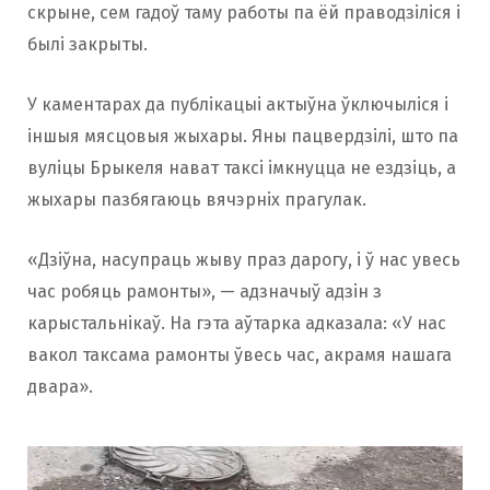
скрыне, сем гадоў таму работы па ёй праводзіліся і
былі закрыты.
У каментарах да публікацыі актыўна ўключыліся і
іншыя мясцовыя жыхары. Яны пацвердзілі, што па
вуліцы Брыкеля нават таксі імкнуцца не ездзіць, а
жыхары пазбягаюць вячэрніх прагулак.
«Дзіўна, насупраць жыву праз дарогу, і ў нас увесь
час робяць рамонты», — адзначыў адзін з
карыстальнікаў. На гэта аўтарка адказала: «У нас
вакол таксама рамонты ўвесь час, акрамя нашага
двара».