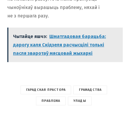
чыноўнікаў вырашыць праблему, няхай і
не з першага разу.
Чытайце яшчэ:
Шматгадовая барацьба:
дарогу каля Скідзеля расчысцілі толькі
пасля зваротаў мясцовай жыхаркі
ГАРАДСКАЯ ПРАСТОРА
ГРАМАДСТВА
ПРАБЛЕМА
УЛАДЫ