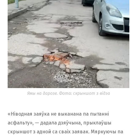
Ямы на дарозе. Фота: скрыншот з відэа
«Ніводная заяўка не выканана па пытанні
асфальту», — дадала дзяўчына, прыклаўшы
скрыншот з адной са сваіх заявак. Мяркуючы па