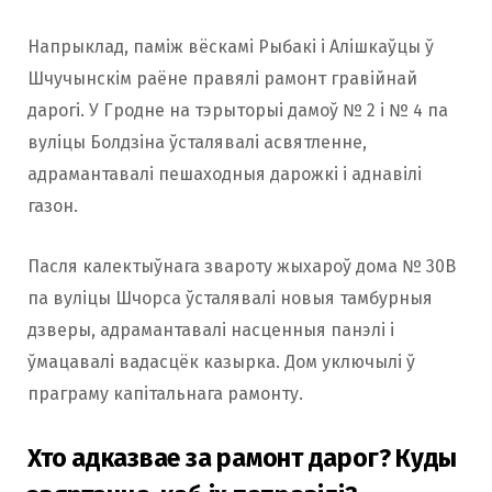
Напрыклад, паміж вёскамі Рыбакі і Алішкаўцы ў
Шчучынскім раёне правялі рамонт гравійнай
дарогі. У Гродне на тэрыторыі дамоў № 2 і № 4 па
вуліцы Болдзіна ўсталявалі асвятленне,
адрамантавалі пешаходныя дарожкі і аднавілі
газон.
Пасля калектыўнага звароту жыхароў дома № 30В
па вуліцы Шчорса ўсталявалі новыя тамбурныя
дзверы, адрамантавалі насценныя панэлі і
ўмацавалі вадасцёк казырка. Дом уключылі ў
праграму капітальнага рамонту.
Хто адказвае за рамонт дарог? Куды