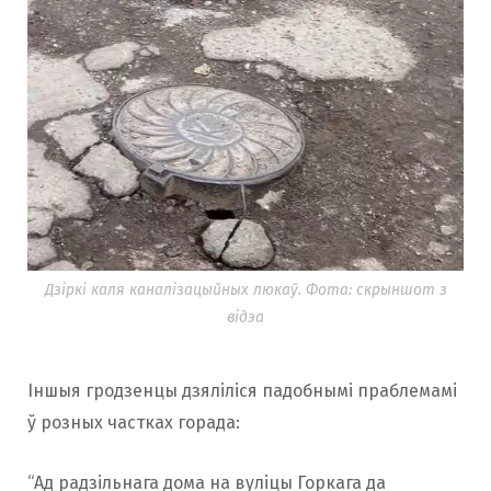
Дзіркі каля каналізацыйных люкаў. Фота: скрыншот з
відэа
Іншыя гродзенцы дзяліліся падобнымі праблемамі
ў розных частках горада:
“Ад радзільнага дома на вуліцы Горкага да