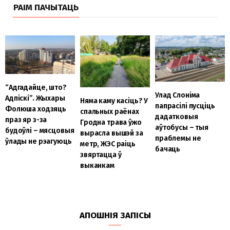
РАІМ ПАЧЫТАЦЬ
“Адгадайце, што?
Улад Слоніма
Адпіскі”. Жыхары
Няма каму касіць? У
папрасілі пусціць
Фолюша ходзяць
спальных раёнах
дадатковыя
праз яр з-за
Гродна трава ўжо
аўтобусы – тыя
будоўлі – мясцовыя
вырасла вышэй за
праблемы не
ўлады не рэагуюць
метр, ЖЭС раіць
бачаць
звяртацца ў
выканкам
АПОШНІЯ ЗАПІСЫ