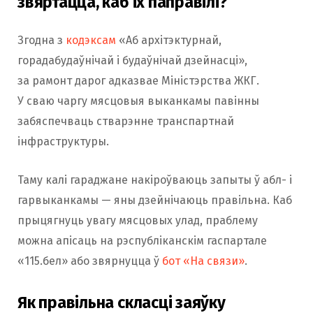
звяртацца, каб іх паправілі?
Згодна з
кодэксам
«Аб архітэктурнай,
горадабудаўнічай і будаўнічай дзейнасці»,
за рамонт дарог адказвае Міністэрства ЖКГ.
У сваю чаргу мясцовыя выканкамы павінны
забяспечваць стварэнне транспартнай
інфраструктуры.
Таму калі гараджане накіроўваюць запыты ў абл- і
гарвыканкамы — яны дзейнічаюць правільна. Каб
прыцягнуць увагу мясцовых улад, праблему
можна апісаць на рэспубліканскім гаспартале
«115.бел» або звярнуцца ў
бот «На связи»
.
Як правільна скласці заяўку