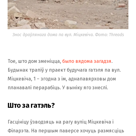
Знос драўлянага дома па вул. Міцкевіча. Фота: Threads
Тое, што дом зменіцца,
было вядома загадзя
.
Будынак трапіў у праект будучага гатэля па вул.
Міцкевіча, 1 – згодна з ім, аднапавярховы дом
планавалі перарабіць. У выніку яго знеслі.
Што за гатэль?
Гасцініцу ўзводзяць на рагу вуліц Міцкевіча і
Філарэта. На першым паверсе хочуць размясціць