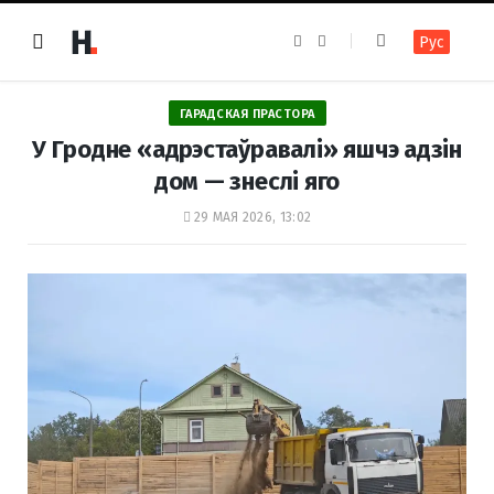
F
I
Рус
a
n
c
s
e
t
b
a
o
g
ГАРАДСКАЯ ПРАСТОРА
o
r
k
a
У Гродне «адрэстаўравалі» яшчэ адзін
m
дом — знеслі яго
29 МАЯ 2026, 13:02