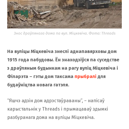
Знос драўлянага дома па вул. Міцкевіча. Фота: Threads
На вуліцы Міцкевіча знеслі аднапавярховы дом
1915 года пабудовы. Ён знаходзіўся па суседстве
з драўляным будынкам на рагу вуліц Міцкевіча і
Філарэта
– гэты дом таксама
прыбралі
для
будаўніцтва новага гатэля.
“Яшчэ адзін дом адрэстаўраваны”, – напісаў
карыстальнік у Threads і прымацаваў здымкі
разбуранага дома на вуліцы Міцкевіча.