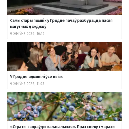
Самы стары помнік у Гродне пачаў разбурацца пасля
магутных дажджоў
9 ЖНІЎНЯ 2026, 16:19
У Гродне адмянілі ўсе квізы
9 ЖНІЎНЯ 2026, 11:03
«Страты сапраўды каласальныя». Праз спёку і маразы