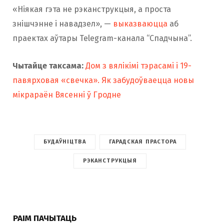
«Ніякая гэта не рэканструкцыя, а проста
знішчэнне і навадзел», —
выказваюцца
аб
праектах аўтары Telegram-канала “Спадчына”.
Чытайце таксама:
Дом з вялікімі тэрасамі і 19-
павярховая «свечка». Як забудоўваецца новы
мікрараён Вясенні ў Гродне
БУДАЎНІЦТВА
ГАРАДСКАЯ ПРАСТОРА
РЭКАНСТРУКЦЫЯ
РАІМ ПАЧЫТАЦЬ