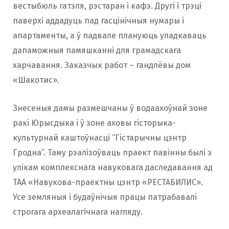
вестыбюль гатэля, рэстаран і кафэ. Другі і трэці
паверхі аддадуць пад гасцінічныя нумары і
апартаменты, а ў падвале плануюць уладкаваць
дапаможныя памяшканні для грамадскага
харчавання. Заказчык работ – гандлёвы дом
«Шакотис».
Знесеныя дамы размешчаны ў водаахоўнай зоне
ракі Юрысдыка і ў зоне аховы гісторыка-
культурнай каштоўнасці “Гістарычны цэнтр
Гродна”. Таму рэалізоўваць праект павінны былі з
улікам комплекснага навуковага даследавання ад
ТАА «Навукова-праектны цэнтр «РЕСТАБИЛИС».
Усе земляныя і будаўнічыя працы патрабавалі
строгага археалагічнага нагляду.