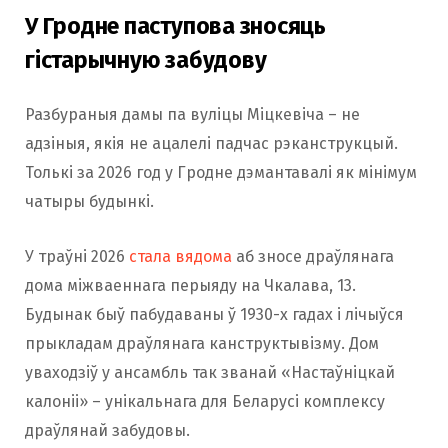
У Гродне паступова зносяць
гістарычную забудову
Разбураныя дамы па вуліцы Міцкевіча – не
адзіныя, якія не ацалелі падчас рэканструкцый.
Толькі за 2026 год у Гродне дэмантавалі як мінімум
чатыры будынкі.
У траўні 2026
стала вядома
аб зносе драўлянага
дома міжваеннага перыяду на Чкалава, 13.
Будынак быў пабудаваны ў 1930-х гадах і лічыўся
прыкладам драўлянага канструктывізму. Дом
уваходзіў у ансамбль так званай «Настаўніцкай
калоніі» – унікальнага для Беларусі комплексу
драўлянай забудовы.