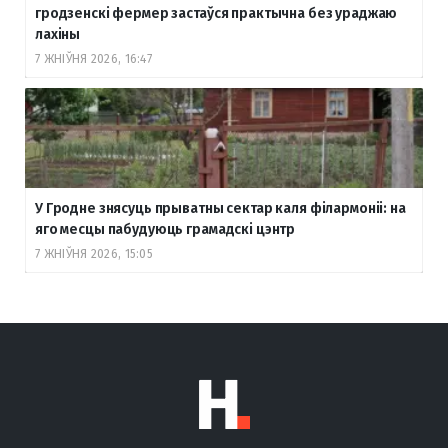
гродзенскі фермер застаўся практычна без ураджаю
лахіны
7 ЖНІЎНЯ 2026, 16:47
У Гродне знясуць прыватны сектар каля філармоніі: на
яго месцы пабудуюць грамадскі цэнтр
7 ЖНІЎНЯ 2026, 15:05