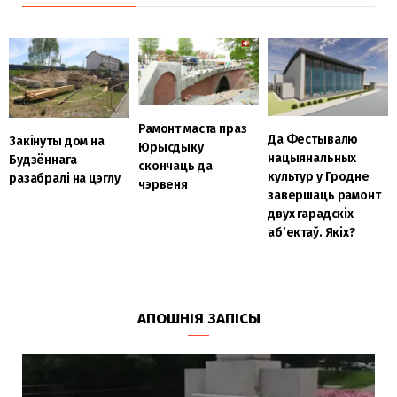
Рамонт маста праз
Да Фестывалю
Закінуты дом на
Юрысдыку
нацыянальных
Будзённага
скончаць да
культур у Гродне
разабралі на цэглу
чэрвеня
завершаць рамонт
двух гарадскіх
аб’ектаў. Якіх?
АПОШНІЯ ЗАПІСЫ