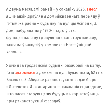
А двума месяцамі раней – у сакавіку 2026,
знеслі
яшчэ адзін драўляны дом міжваеннага перыяду ў
гэтым жа раёне – будынку па вуліцы Асіпенкі, 3.
Дом, пабудаваны ў 1930-я гады ў стылі
функцыяналізму і драўлянага канструктывізму,
таксама ўваходзіў у комплекс «Настаўніцкай
калоніі».
Яшчэ два гродзенскія будынкі разабралі на цэглу.
Гэта
здарылася
з дамамі на вул. Будзённага, 52 і на
Васілька, 5. Абедзве рэканструкцыі вядзе бюро
«Интелсток Инжиниринг» — кампанія сцвярджае,
што пасля старую цэглу будуць выкарыстоўваць
пры рэканструкцыі фасадаў.