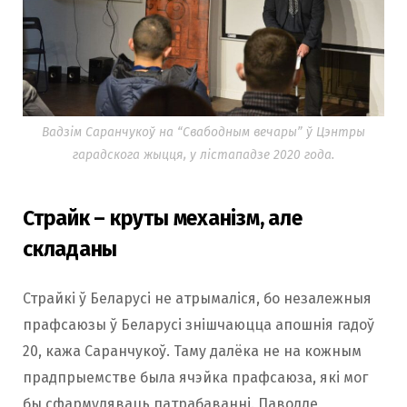
Вадзім Саранчукоў на “Свабодным вечары” ў Цэнтры
гарадскога жыцця, у лістападзе 2020 года.
Страйк – круты механізм, але
складаны
Страйкі ў Беларусі не атрымаліся, бо незалежныя
прафсаюзы ў Беларусі знішчаюцца апошнія гадоў
20, кажа Саранчукоў. Таму далёка не на кожным
прадпрыемстве была ячэйка прафсаюза, які мог
бы сфармуляваць патрабаванні. Паводле