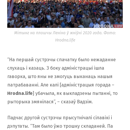
Мітынг на плошчы Леніна ў жніўні 2020 года. Фота:
Hrodna.life
“На першай сустрэчы спачатку было нежаданне
слухаць і казаць. З боку адміністрацыі ішла
гаворка, што яны не змогуць выканаць нашыя
патрабаванні. Але калі [адміністрацыя горада –
Hrodna.life
] убачыла, як выкладзены пытанні, то
рыторыка змянілася”, – сказаў Вадзім.
Падчас другой сустрэчы прысутнічалі сілавікі і
дэпутаты. “Там было ўжо трошку складаней. Па