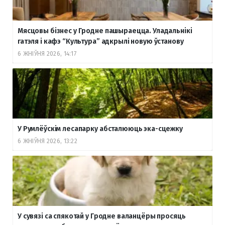
Мясцовы бізнес у Гродне пашыраецца. Уладальнікі
гатэля і кафэ “Культура” адкрылі новую ўстанову
6 ЖНІЎНЯ 2026, 14:17
У Румлёўскім лесапарку абсталююць эка-сцежку
6 ЖНІЎНЯ 2026, 13:22
У сувязі са спякотай у Гродне валанцёры просяць