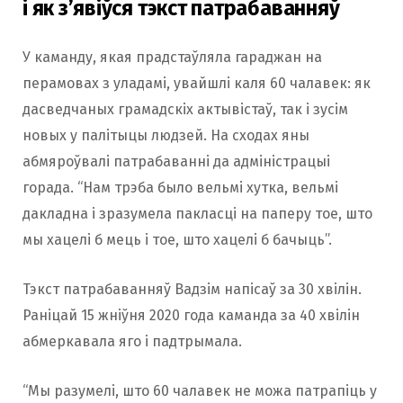
і як з’явіўся тэкст патрабаванняў
У каманду, якая прадстаўляла гараджан на
перамовах з уладамі, увайшлі каля 60 чалавек: як
дасведчаных грамадскіх актывістаў, так і зусім
новых у палітыцы людзей. На сходах яны
абмяроўвалі патрабаванні да адміністрацыі
горада. “Нам трэба было вельмі хутка, вельмі
дакладна і зразумела пакласці на паперу тое, што
мы хацелі б мець і тое, што хацелі б бачыць”.
Тэкст патрабаванняў Вадзім напісаў за 30 хвілін.
Раніцай 15 жніўня 2020 года каманда за 40 хвілін
абмеркавала яго і падтрымала.
“Мы разумелі, што 60 чалавек не можа патрапіць у