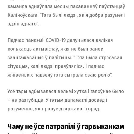
каманда аднаўляла месцы пахаванняў паўстанцаў
Каліноўскага. “Гэта былі людзі, якія добра разумелі
адзін аднаго”.
Падчас пандэміі COVID-19 далучылася вялікая
колькасць актывістаў, якія не былі раней
заангажаваныя ў палітыцы. “Гэта была стрэсавая
сітуацыя, калі людзі праяўляліся. І падчас
жнівенькіх падзеяў гэта сыграла сваю ролю”.
Усё тады адбывалася вельмі хутка і галоўнае было
– не разгубіцца. У гэтым дапамаглі досвед і
разуменне, як працуе дзяржава і горад.
Чаму не ўсе патрапілі ў гарвыканкам