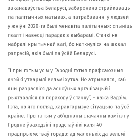
заканадаўства Беларусі, забаронена страйкаваць
па палітычных матывах, а патрабаванні ў людзей
у жніўні 2020-га былі менавіта палітычныя: спыніць
гвалт і навесці парадак з выбарамі. Стачкі не
набралі крытычнай вагі, бо наткнуліся на шквал
рэпрэсій, якія былі па ўсёй Беларусі.
“І пры гэтым усім у Гародні гэтыя прафсаюзныя
ячэйкі утварылі вельмі хутка. Не атрымался, каб
яны разрасліся да асноўных арганізацый і
рыхтаваліся да пераходу ў стачку”, – кажа Вадзім.
Гэта, на яго погляд, характарызуе сітуацыю па ўсё
краіне. Пры гэтым у аб’яднаны стачачны камітэт у
Гродне ўваходзілі прадстаўнікі каля 40
прадпрыемстваў горада: ад маленькіх да вельмі