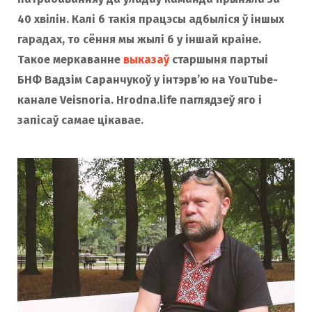
40 хвілін. Калі б такія працэсы адбыліся ў іншых
гарадах, то сёння мы жылі б у іншай краіне.
Такое меркаванне
выказаў
старшыня партыі
БНФ Вадзім Саранчукоў у інтэрв’ю на YouTube-
канале Veisnoria. Hrodna.life паглядзеў яго і
запісаў самае цікавае.