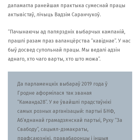
дапамагла ранейшая практыка сумеснай працы
актывістаў, лічыць Вадзім Саранчукоў.
“Пачынаючы ад папярэдніх выбарчых кампаній,
прашлі разам праз валанцёрства “кавіднае”. У нас
быў досвед супольнай працы. Мы ведалі адзін
аднаго, хто чаго варты, хто што можа”.
Да парламенцкіх выбараў 2019 года ў
Гродне аформілася так званая
“Каманда28”. У яе ўвайшлі прадстаўнікі
самых розных арганізацый: партыі БНФ,
Аб’яднанай грамадзянскай партыі, Руху “За
Свабоду”, сацыял-дэмакраты,
прафсаюзнікі, правабаронцы і іншыя