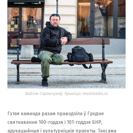
Вадзім Саранчукоў. Крыніца: mostmedia.io
Гэтая каманда разам праводзіла ў Гродне
святкаванне 100-годдзя і 101-годдзя БНР,
адукацыйныя і культурніцкія праекты. Таксама