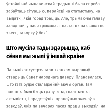
ўстойлівай чынавенскай традыцыі была спроба
забаўтаць сітуацыю, перайсці на статыстыку, на
выдаткі, якія горад траціць. Але, трымаючы галаву
халоднай, у нас атрымалася настаяць на сваім і не
звесці гаворку ў бок”.
Што мусіла тады здарыцца, каб
сёння мы жылі ў іншай краіне
Па выніках сустрэч гарвыканкам вырашыў
стварыць Савет народнага даверу. Планавалася,
што гэта будзе сталадзейнічаючы орган. Там
павінны былі быць і дэпутаты, і палітычныя
актывісты, і прадстаўнікі працоўных зменаў з
заводаў, якія па вечарах пасля працы выходзілі на