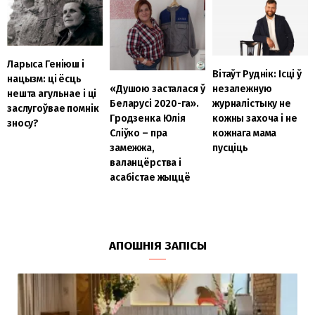
Ларыса Геніюш і
Вітаўт Руднік: Ісці ў
нацызм: ці ёсць
незалежную
«Душою засталася ў
нешта агульнае і ці
журналістыку не
Беларусі 2020-га».
заслугоўвае помнік
кожны захоча і не
Гродзенка Юлія
зносу?
кожнага мама
Сліўко – пра
пусціць
замежжа,
валанцёрства і
асабістае жыццё
АПОШНІЯ ЗАПІСЫ