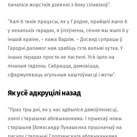
пачаліся жорсткія дзеянні з боку сілавікоў”.
“Калі б такія працэсы, як у Гродне, прайшлі яшчэ б
у некалькіх гарадах, я ўпэўнены, сёння мы жылі б у
іншай краіне, – кажа Вадзім. – Досвед супрацы ў
Гародні дапамог нам зрабіць гэта вельмі хутка. У
іншых гарадах проста не паспелі. Усё ішло на
лічаныя гадзіны. Сабрацца, дамовіцца,
сфармуляваць агульныя каштоўнасці і мэты”.
Як усё адкруцілі назад
“Праз тры дні, як у нас адбыліся дамоўленасці,
знялі старшыню аблвыканкама. І прыехаў новы
старшыня [Аляксандр Лукашєнка прызначыў на
пасаду старшыні Гродзенскага аблвыканкама