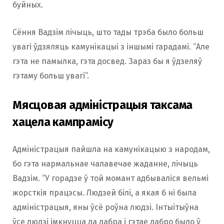
буйных.
Сёння Вадзім лічыць, што тады трэба было больш
увагі ўдзяляць камунікацыі з іншымі гарадамі. “Але
гэта не памылка, гэта досвед. Зараз бы я ўдзеляў
гэтаму больш увагі”.
Мясцовая адміністрацыя таксама
хацела кампрамісу
Адміністрацыя пайшла на камунікацыю з народам,
бо гэта нармальнае чалавечае жаданне, лічыць
Вадзім. “У горадзе ў той момант адбываліся вельмі
жорсткія працэсы. Людзей білі, а якая б ні была
адміністрацыя, яны ўсё роўна людзі. Інтыітыўна
ўсе людзі імкнуцца да дабра і гэтае дабро было ў