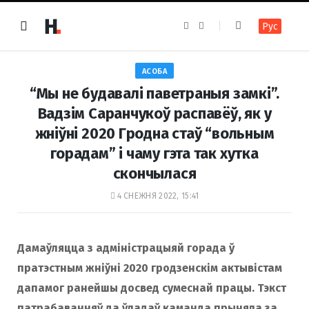
F
I
Рус
a
n
c
s
e
t
b
a
o
g
АСОБА
o
r
k
a
“Мы не будавалі паветраныя замкі”.
m
Вадзім Саранчукоў распавёў, як у
жніўні 2020 Гродна стаў “вольным
горадам” і чаму гэта так хутка
скончылася
4 СНЕЖНЯ 2022, 15:41
Дамаўляцца з адміністрацыяй горада ў
пратэстным жніўні 2020 гродзенскім актывістам
дапамог ранейшы досвед сумеснай працы. Тэкст
патрабаванняў да ўладаў каманда прыняла за