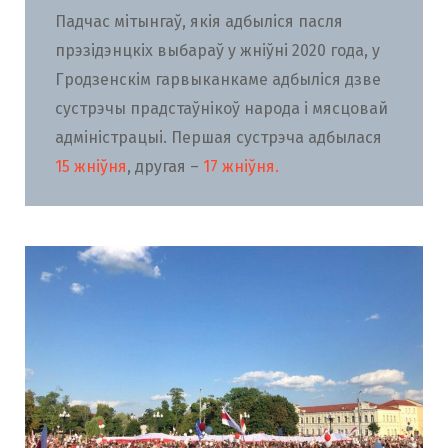
Падчас мітынгаў, якія адбыліся пасля
прэзідэнцкіх выбараў у жніўні 2020 года, у
Гродзенскім гарвыканкаме адбыліся дзве
сустрэчы прадстаўнікоў народа і мясцовай
адміністрацыі. Першая сустрэча адбылася
15 жніўня
, другая –
17 жніўня.