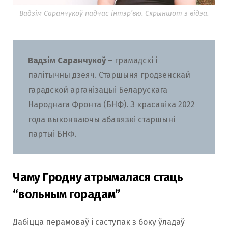
Вадзім Саранчукоў падчас інтэр’вю. Скрыншот з відэа.
Вадзім Саранчукоў
– грамадскі і
палітычны дзеяч. Старшыня гродзенскай
гарадской арганізацыі Беларускага
Народнага Фронта (БНФ). З красавіка 2022
года выконваючы абавязкі старшыні
партыі БНФ.
Чаму Гродну атрымалася стаць
“вольным горадам”
Дабіцца перамоваў і саступак з боку ўладаў