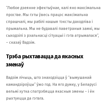
“Любое дзеянне эфектыўнае, калі яно максімальна
простае. Мы гэты ўвесь працэс максімальна
спрашчалі, мы рабілі нашыя тэксты даходліва і
прымальна. Мы не будавалі паветраныя замкі, мы
сыходзілі з рэальнасці сітуацыі і гэта атрымалася”,
– сказаў Вадзім.
Трэба рыхтавацца да якасных
зменаў
Вадзім лічыць, што знаходзіцца ў “вымушанай
камандзіроўцы” ўжо год. На яго думку, у Беларусі
вельмі хутка спатрэбяцца якасныя змены – і ён
рыхтуецца да гэтага.