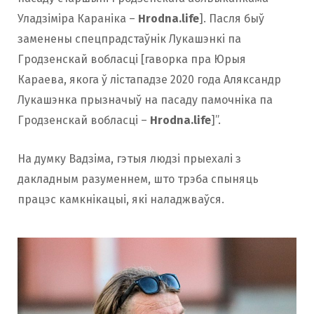
Уладзіміра Караніка –
Hrodna.life
]. Пасля быў
заменены спецпрадстаўнік Лукашэнкі па
Гродзенскай вобласці [гаворка пра Юрыя
Караева, якога ў лістападзе 2020 года Аляксандр
Лукашэнка прызначыў на пасаду памочніка па
Гродзенскай вобласці –
Hrodna.life
]”.
На думку Вадзіма, гэтыя людзі прыехалі з
дакладным разуменнем, што трэба спыняць
працэс камкнікацыі, які наладжваўся.