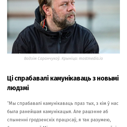
Вадзім Саранчукоў. Крыніца: mostmedia.io
Ці спрабавалі камунікаваць з новымі
людзмі
“Мы спрабавалі камунікаваць праз тых, з кім ў нас
была ранейшая камунікацыя. Але рашэнне аб
спыненні гродзенскіх працэсаў, я так разумею,