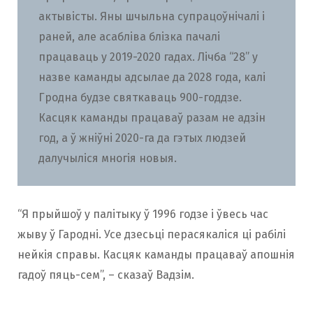
актывісты. Яны шчыльна супрацоўнічалі і
раней, але асабліва блізка пачалі
працаваць у 2019-2020 гадах. Лічба “28” у
назве каманды адсылае да 2028 года, калі
Гродна будзе святкаваць 900-годдзе.
Касцяк каманды працаваў разам не адзін
год, а ў жніўні 2020-га да гэтых людзей
далучыліся многія новыя.
“Я прыйшоў у палітыку ў 1996 годзе і ўвесь час
жыву ў Гародні. Усе дзесьці перасякаліся ці рабілі
нейкія справы. Касцяк каманды працаваў апошнія
гадоў пяць-сем”, – сказаў Вадзім.