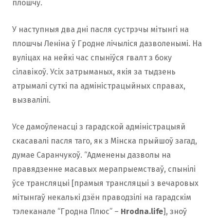
плошчу.
У наступныя два дні пасля сустрэчы мітынгі на
плошчы Леніна ў Гродне лічыліся дазволенымі. На
вуліцах на нейкі час спыніўся гвалт з боку
сілавікоў. Усіх затрыманых, якія за тыдзень
атрымалі суткі па адміністрацыйных справах,
вызвалілі.
Усе дамоўленасці з гарадской адміністрацыяй
скасавалі пасля таго, як з Мінска прыйшоў загад,
думае Саранчукоў. “Адменены дазволы на
правядзенне масавых мерапрыемстваў, спынілі
ўсе трансляцыі [прамыя трансляцыі з вечаровых
мітынгаў некалькі дзён праводзілі на гарадскім
тэлеканале “Гродна Плюс” –
Hrodna.life
], зноў