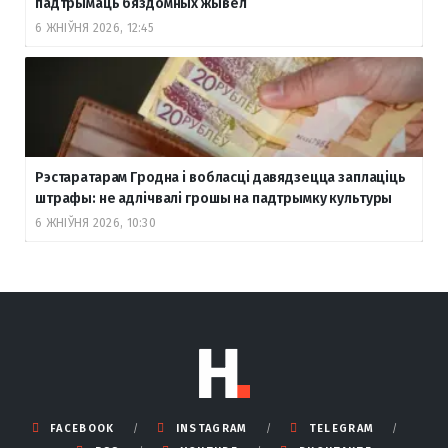
падтрымаць бяздомных жывёл
6 ЖНІЎНЯ 2026, 12:45
Рэстаратарам Гродна і вобласці давядзецца заплаціць
штрафы: не адлічвалі грошы на падтрымку культуры
6 ЖНІЎНЯ 2026, 10:30
FACEBOOK
INSTAGRAM
TELEGRAM