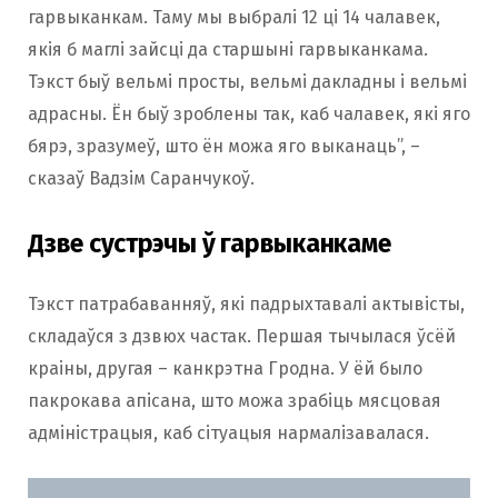
гарвыканкам. Таму мы выбралі 12 ці 14 чалавек,
якія б маглі зайсці да старшыні гарвыканкама.
Тэкст быў вельмі просты, вельмі дакладны і вельмі
адрасны. Ён быў зроблены так, каб чалавек, які яго
бярэ, зразумеў, што ён можа яго выканаць”, –
сказаў Вадзім Саранчукоў.
Дзве сустрэчы ў гарвыканкаме
Тэкст патрабаванняў, які падрыхтавалі актывісты,
складаўся з дзвюх частак. Першая тычылася ўсёй
краіны, другая – канкрэтна Гродна. У ёй было
пакрокава апісана, што можа зрабіць мясцовая
адміністрацыя, каб сітуацыя нармалізавалася.