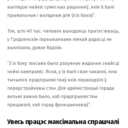
выглядзе нейкіх сумесных рашэнняў, якія б былі
прымальныя і выгадныя для ўсіх бакоў”.
Тое, што 40 тыс. чалавек выходзяць пратэставаць,
у Гродзенскім гарвыканкаме ніякай радасці не
выклікала, думае Вадзім.
“З іх боку таксама было разумнае жаданне знайсці
нейкі кампраміс. Ясна, у іх былі свае чаканні, яны
тычыліся прадпрыемстваў якія пераходзілі ў
передстрайкавы стан. Для адміністрацыі горада
вельмі важна было, каб прадпрыемствы
працавалі, каб горад функцыянаваў”.
Увесь працэс максімальна спрашчалі