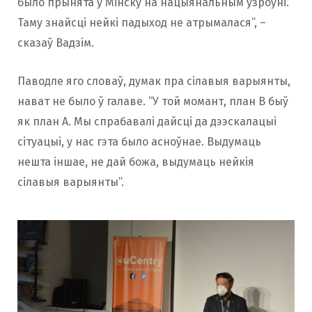
было прынята ў Мінску на нацыянальным узроўні.
Таму знайсці нейкі падыход не атрымалася”, –
сказаў Вадзім.
Паводле яго словаў, думак пра сілавыя варыянты,
нават не было ў галаве. “У той момант, план B быў
як план A. Мы спрабавалі дайсці да дээскалацыі
сітуацыі, у нас гэта было асноўнае. Выдумаць
нешта іншае, не дай божа, выдумаць нейкія
сілавыя варыянты”.