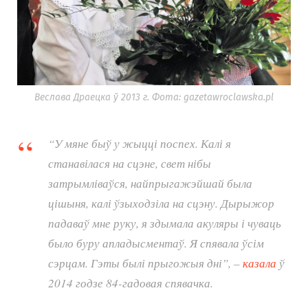
Веслава Драецка ў 2013 г. Фота: gazetawroclawska.pl
“У мяне быў у жыцці поспех. Калі я
станавілася на сцэне, свет нібы
затрымліваўся, найпрыгажэйшай была
цішыня, калі ўзыходзіла на сцэну. Дырыжор
падаваў мне руку, я здымала акуляры і чуваць
было буру апладысментаў. Я спявала ўсім
сэрцам. Гэты былі прыгожыя дні”, –
казала
ў
2014 годзе 84-гадовая спявачка.