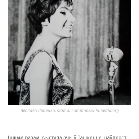
Веслава Драецка. Фота: commons.wikimedia.org
Іншым разам, выступаючы ў Ташкенце, наўпрост