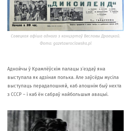
Савецкая афіша аднаго з канцэртаў Веславы Драецкай.
Фота: gazetawroclawska.pl
Аднойчы ў Крамлёўскім палацы з’ездаў яна
выступала як адзіная полька. Але заўсёды мусіла
выступаць перадапошняй, каб апошнім быў нехта
з СССР – і каб ён сабраў найбольшыя авацыі.