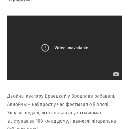
Двойчы кватэру Драецкай у Вроцлаве рабавалі.
Аднойчы – наўпрост у час фестывалю ў Аполі.
Злодзеі ведалі, што спявачка ў гэты момант
выступае за 100 км ад дому, і вынеслі літаральна