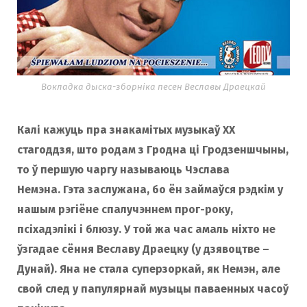
Вокладка дыска-зборніка песен Веславы Драецкай
Калі кажуць пра знакамітых музыкаў ХХ
стагоддзя, што родам з Гродна ці Гродзеншчыны,
то ў першую чаргу называюць Чэслава
Немэна. Гэта заслужана, бо ён займаўся рэдкім у
нашым рэгіёне спалучэннем прог-року,
псіхадэлікі і блюзу. У той жа час амаль ніхто не
ўзгадае сёння Веславу Драецку (у дзявоцтве –
Дунай). Яна не стала суперзоркай, як Немэн, але
свой след у папулярнай музыцы паваенных часоў