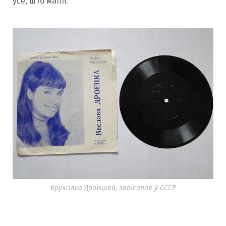
ўсё, што маглі.
Кружэлка Драецкай, запісаная ў СССР