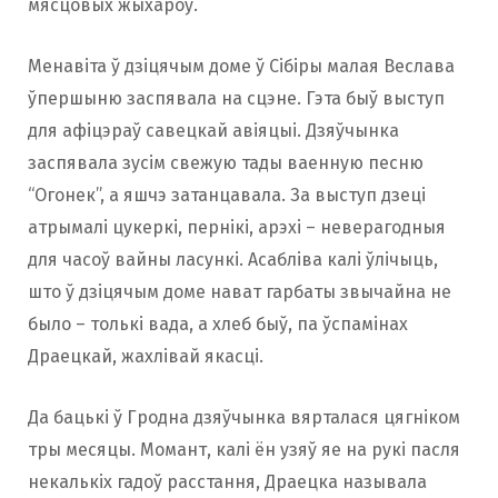
мясцовых жыхароў.
Менавіта ў дзіцячым доме ў Сібіры малая Веслава
ўпершыню заспявала на сцэне. Гэта быў выступ
для афіцэраў савецкай авіяцыі. Дзяўчынка
заспявала зусім свежую тады ваенную песню
“Огонек”, а яшчэ затанцавала. За выступ дзеці
атрымалі цукеркі, пернікі, арэхі – неверагодныя
для часоў вайны ласункі. Асабліва калі ўлічыць,
што ў дзіцячым доме нават гарбаты звычайна не
было – толькі вада, а хлеб быў, па ўспамінах
Драецкай, жахлівай якасці.
Да бацькі ў Гродна дзяўчынка вярталася цягніком
тры месяцы. Момант, калі ён узяў яе на рукі пасля
некалькіх гадоў расстання, Драецка называла