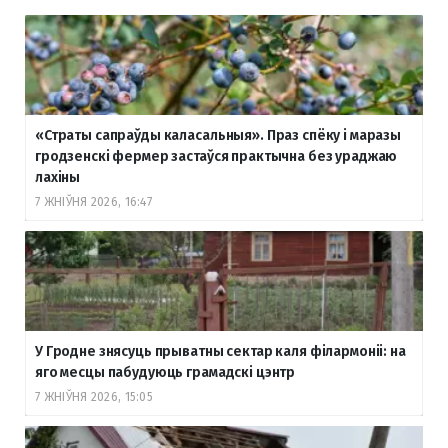
«Страты сапраўды каласальныя». Праз спёку і маразы
гродзенскі фермер застаўся практычна без ураджаю
лахіны
7 ЖНІЎНЯ 2026, 16:47
У Гродне знясуць прыватны сектар каля філармоніі: на
яго месцы пабудуюць грамадскі цэнтр
7 ЖНІЎНЯ 2026, 15:05