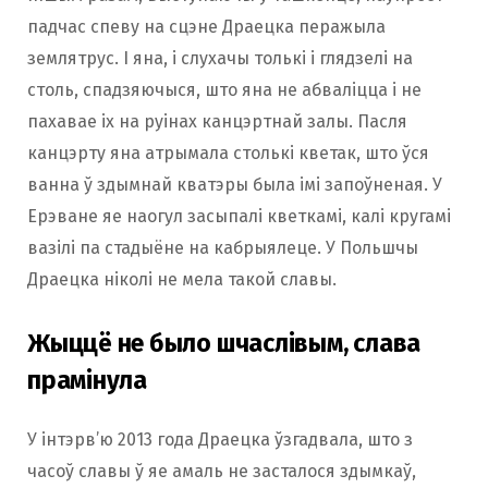
падчас спеву на сцэне Драецка перажыла
землятрус. І яна, і слухачы толькі і глядзелі на
столь, спадзяючыся, што яна не абваліцца і не
пахавае іх на руінах канцэртнай залы. Пасля
канцэрту яна атрымала столькі кветак, што ўся
ванна ў здымнай кватэры была імі запоўненая. У
Ерэване яе наогул засыпалі кветкамі, калі кругамі
вазілі па стадыёне на кабрыялеце. У Польшчы
Драецка ніколі не мела такой славы.
Жыццё не было шчаслівым, слава
прамінула
У інтэрв’ю 2013 года Драецка ўзгадвала, што з
часоў славы ў яе амаль не засталося здымкаў,