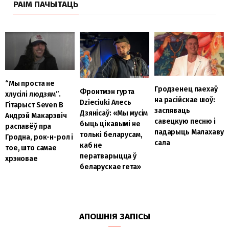
РАІМ ПАЧЫТАЦЬ
“Мы проста не
Гродзенец паехаў
Фронтмэн гурта
хлусілі людзям”.
на расійскае шоў:
Dzieciuki Алесь
Гітарыст Seven B
заспяваць
Дзянісаў: «Мы мусім
Андрэй Макарэвіч
савецкую песню і
быць цікавымі не
распавёў пра
падарыць Малахаву
толькі беларусам,
Гродна, рок-н-рол і
сала
каб не
тое, што самае
ператварыцца ў
хрэновае
беларускае гета»
АПОШНІЯ ЗАПІСЫ