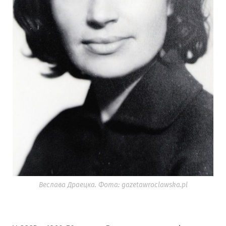
Веслава Драецка. Фота: gazetawroclawska.pl