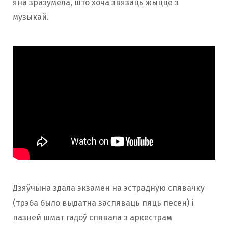
яна зразумела, што хоча звязаць жыццё з
музыкай.
Дзяўчына здала экзамен на эстрадную спявачку
(трэба было выдатна заспяваць пяць песен) і
пазней шмат гадоў спявала з аркестрам