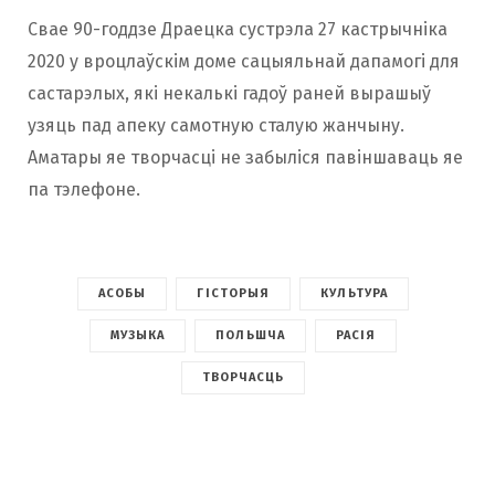
Свае 90-годдзе Драецка сустрэла 27 кастрычніка
2020 у вроцлаўскім доме сацыяльнай дапамогі для
састарэлых, які некалькі гадоў раней вырашыў
узяць пад апеку самотную сталую жанчыну.
Аматары яе творчасці не забыліся павіншаваць яе
па тэлефоне.
АСОБЫ
ГІСТОРЫЯ
КУЛЬТУРА
МУЗЫКА
ПОЛЬШЧА
РАСІЯ
ТВОРЧАСЦЬ