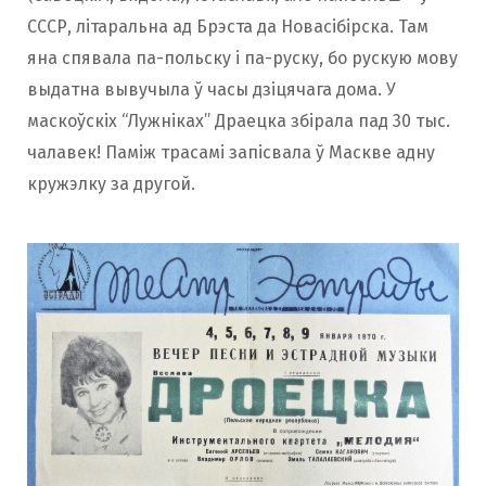
СССР, літаральна ад Брэста да Новасібірска. Там
яна спявала па-польску і па-руску, бо рускую мову
выдатна вывучыла ў часы дзіцячага дома. У
маскоўскіх “Лужніках” Драецка збірала пад 30 тыс.
чалавек! Паміж трасамі запісвала ў Маскве адну
кружэлку за другой.