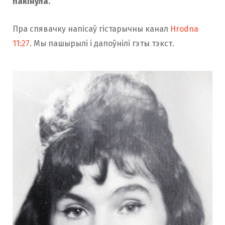
пакінула.
Пра спявачку напісаў гістарычны канал
Hrodna
11:27
. Мы пашырылі і дапоўнілі гэты тэкст.