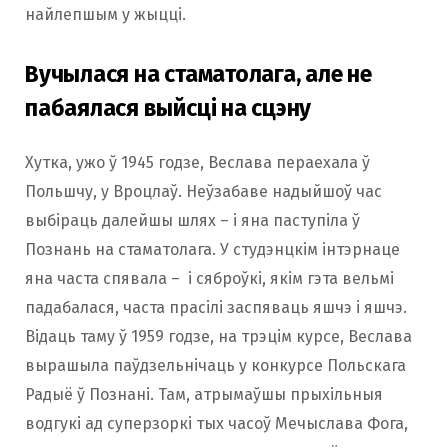
найлепшым у жыцці.
Вучылася на стаматолага, але не
пабаялася выйсці на сцэну
Хутка, ужо ў 1945 годзе, Веслава пераехала ў
Польшчу, у Вроцлаў. Неўзабаве надыйшоў час
выбіраць далейшы шлях – і яна паступіла ў
Познань на стаматолага. У студэнцкім інтэрнаце
яна часта спявала – і сяброўкі, якім гэта вельмі
падабалася, часта прасілі заспяваць яшчэ і яшчэ.
Відаць таму ў 1959 годзе, на трэцім курсе, Веслава
вырашыла паўдзельнічаць у конкурсе Польскага
Радыё ў Познані. Там, атрымаўшы прыхільныя
водгукі ад суперзоркі тых часоў Мечыслава Фога,