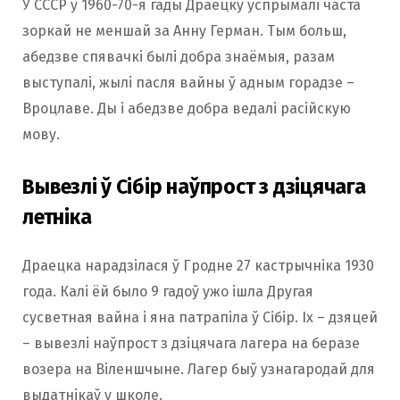
У СССР у 1960-70-я гады Драецку успрымалі часта
зоркай не меншай за Анну Герман. Тым больш,
абедзве спявачкі былі добра знаёмыя, разам
выступалі, жылі пасля вайны ў адным горадзе –
Вроцлаве. Ды і абедзве добра ведалі расійскую
мову.
Вывезлі ў Сібір наўпрост з дзіцячага
летніка
Драецка нарадзілася ў Гродне 27 кастрычніка 1930
года. Калі ёй было 9 гадоў ужо ішла Другая
сусветная вайна і яна патрапіла ў Сібір. Іх – дзяцей
– вывезлі наўпрост з дзіцячага лагера на беразе
возера на Віленшчыне. Лагер быў узнагародай для
выдатнікаў у школе.