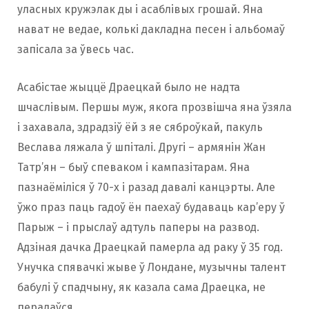
уласных кружэлак ды і асаблівых грошай. Яна
нават не ведае, колькі дакладна песен і альбомаў
запісала за ўвесь час.
Асабістае жыццё Драецкай было не надта
шчаслівым. Першы муж, якога прозвішча яна ўзяла
і захавала, здрадзіў ёй з яе сяброўкай, пакуль
Веслава ляжала ў шпіталі. Другі – армянін Жан
Татр’ян – быў спеваком і кампазітарам. Яна
пазнаёміліся ў 70-х і разад давалі канцэрты. Але
ўжо праз паць гадоў ён паехаў будаваць кар’еру ў
Парыж – і прыслаў адтуль паперы на развод.
Адзіная дачка Драецкай памерла ад раку ў 35 год.
Унучка спявачкі жыве ў Лондане, музычны талент
бабулі ў спадчыну, як казала сама Драецка, не
перадаўся.