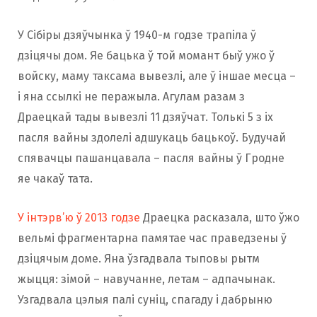
У Сібіры дзяўчынка ў 1940-м годзе трапіла ў
дзіцячы дом. Яе бацька ў той момант быў ужо ў
войску, маму таксама вывезлі, але ў іншае месца –
і яна ссылкі не перажыла. Агулам разам з
Драецкай тады вывезлі 11 дзяўчат. Толькі 5 з іх
пасля вайны здолелі адшукаць бацькоў. Будучай
спявачцы пашанцавала – пасля вайны ў Гродне
яе чакаў тата.
У інтэрв’ю ў 2013 годзе
Драецка расказала, што ўжо
вельмі фрагментарна памятае час праведзены ў
дзіцячым доме. Яна ўзгадвала тыповы рытм
жыцця: зімой – навучанне, летам – адпачынак.
Узгадвала цэлыя палі суніц, спагаду і дабрыню