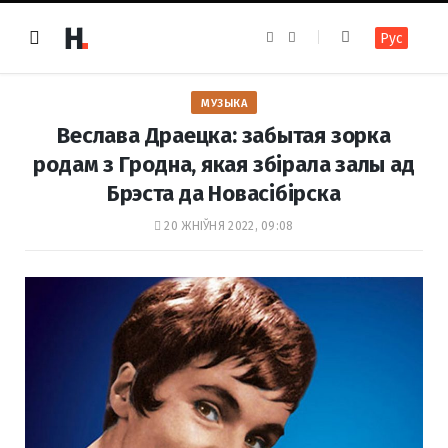
F
I
Рус
a
n
c
s
e
t
b
a
o
g
МУЗЫКА
o
r
k
a
Веслава Драецка: забытая зорка
m
родам з Гродна, якая збірала залы ад
Брэста да Новасібірска
20 ЖНІЎНЯ 2022, 09:08