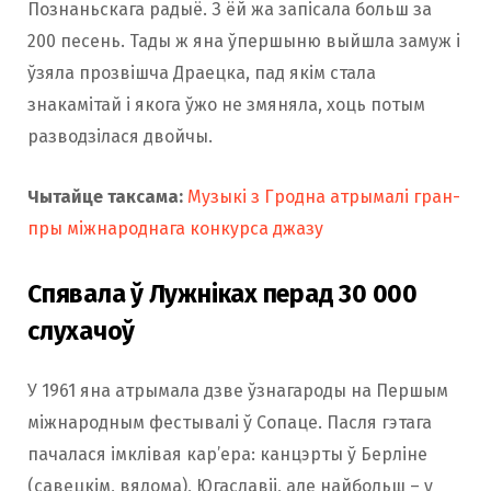
Познаньскага радыё. З ёй жа запісала больш за
200 песень. Тады ж яна ўпершыню выйшла замуж і
ўзяла прозвішча Драецка, пад якім стала
знакамітай і якога ўжо не змяняла, хоць потым
разводзілася двойчы.
Чытайце таксама:
Музыкі з Гродна атрымалі гран-
пры міжнароднага конкурса джазу
Спявала ў Лужніках перад 30 000
слухачоў
У 1961 яна атрымала дзве ўзнагароды на Першым
міжнародным фестывалі ў Сопаце. Пасля гэтага
пачалася імклівая кар’ера: канцэрты ў Берліне
(савецкім, вядома), Югаславіі, але найбольш – у