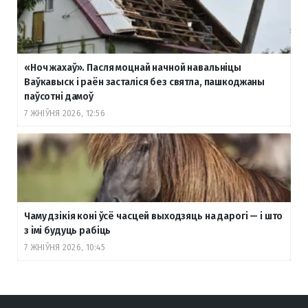
«Ноч жахаў». Пасля моцнай начной навальніцы
Ваўкавыск і раён засталіся без святла, пашкоджаны
паўсотні дамоў
7 ЖНІЎНЯ 2026, 12:56
Чаму дзікія коні ўсё часцей выходзяць на дарогі — і што
з імі будуць рабіць
7 ЖНІЎНЯ 2026, 10:45