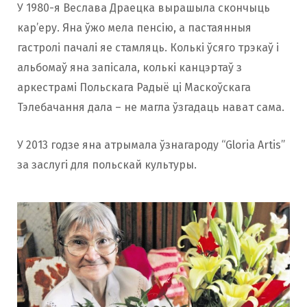
У 1980-я Веслава Драецка вырашыла скончыць
кар’еру. Яна ўжо мела пенсію, а пастаянныя
гастролі пачалі яе стамляць. Колькі ўсяго трэкаў і
альбомаў яна запісала, колькі канцэртаў з
аркестрамі Польскага Радыё ці Маскоўскага
Тэлебачання дала – не магла ўзгадаць нават сама.
У 2013 годзе яна атрымала ўзнагароду “Gloria Artis”
за заслугі для польскай культуры.