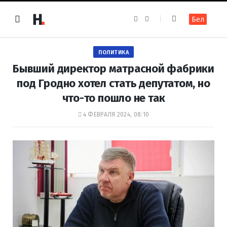
F
I
Бел
a
n
c
s
e
t
b
a
o
g
ПОЛИТИКА
o
r
k
a
Бывший директор матрасной фабрики
m
под Гродно хотел стать депутатом, но
что-то пошло не так
4 ФЕВРАЛЯ 2024, 08:10