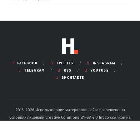
FACEBOOK
TWITTER
INSTAGRAM
TELEGRAM
RSS
YOUTUBE
ВКОНТАКТЕ
2016-2026 Использование материалов сайта разрешено на
условиях лицензии Creative Commons BY-SA 4.0 Int со ссылкой на
источник и указанием автора.
Подробные правила перепечатки
тут