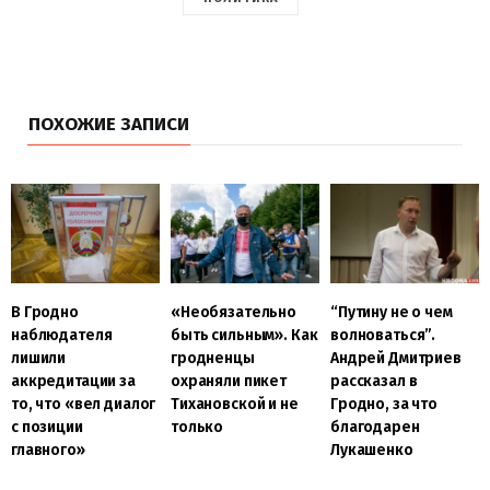
ПОХОЖИЕ ЗАПИСИ
В Гродно
«Необязательно
“Путину не о чем
наблюдателя
быть сильным». Как
волноваться”.
лишили
гродненцы
Андрей Дмитриев
аккредитации за
охраняли пикет
рассказал в
то, что «вел диалог
Тихановской и не
Гродно, за что
с позиции
только
благодарен
главного»
Лукашенко