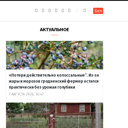
F
I
T
R
Y
В
Бел
a
n
e
S
o
к
c
s
l
S
u
о
e
t
e
T
н
b
a
g
u
т
АКТУАЛЬНОЕ
o
g
r
b
а
o
r
a
e
к
k
a
m
т
m
е
«Потери действительно колоссальные”. Из-за
жары и морозов гродненский фермер остался
практически без урожая голубики
7 АВГУСТА 2026, 16:47