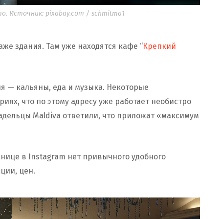
. Источник: pixabay.com / schmitma1
аже здания. Там уже находятся кафе “
Крепкий
 — кальяны, еда и музыка. Некоторые
иях, что по этому адресу уже работает необиcтро
ладельцы Maldiva ответили, что приложат «максимум
анице в Instagram нет привычного удобного
ции, цен.