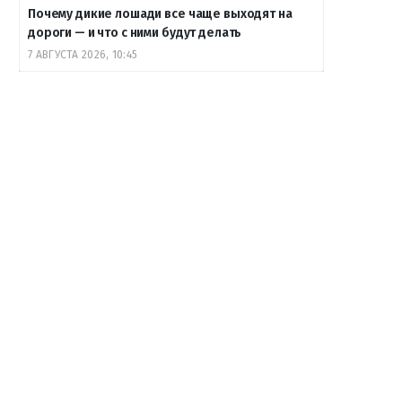
Почему дикие лошади все чаще выходят на
дороги — и что с ними будут делать
7 АВГУСТА 2026, 10:45