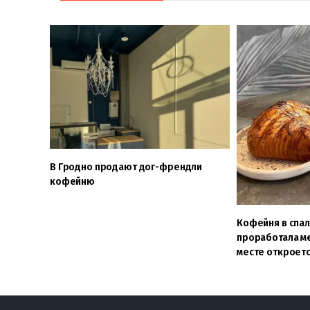
В Гродно продают дог-френдли
кофейню
Кофейня в спа
проработала ме
месте откроет