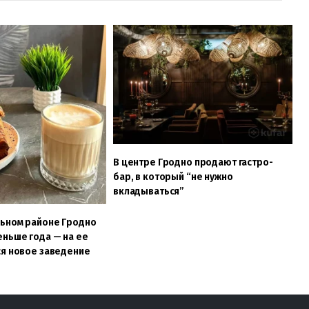
В центре Гродно продают гастро-
бар, в который “не нужно
вкладываться”
льном районе Гродно
ньше года — на ее
ся новое заведение