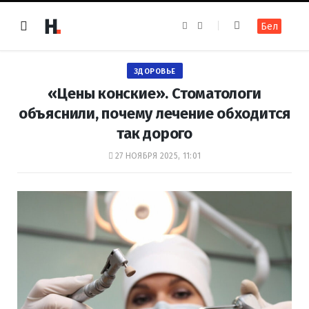
F
I
Бел
a
n
c
s
e
t
b
a
o
g
ЗДОРОВЬЕ
o
r
k
a
«Цены конские». Стоматологи
m
объяснили, почему лечение обходится
так дорого
27 НОЯБРЯ 2025, 11:01