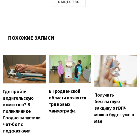
ОБЩЕСТВО
ПОХОЖИЕ ЗАПИСИ
В Гродненской
Где пройти
Получить
области появятся
водительскую
бесплатную
три новых
комиссию? В
вакцину от ВПЧ
маммографа
поликлинике
можно будет уже в
Гродно запустили
мае
чат-бот с
подсказками