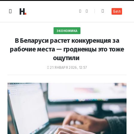
F
I
Бел
a
n
c
s
e
t
b
a
o
g
ЭКОНОМИКА
o
r
k
a
В Беларуси растет конкуренция за
m
рабочие места — гродненцы это тоже
ощутили
21 ЯНВАРЯ 2026, 12:57