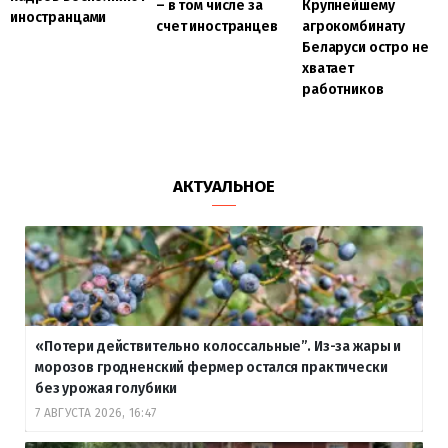
– в том числе за
Крупнейшему
иностранцами
счет иностранцев
агрокомбинату
Беларуси остро не
хватает
работников
АКТУАЛЬНОЕ
«Потери действительно колоссальные”. Из-за жары и
морозов гродненский фермер остался практически
без урожая голубики
7 АВГУСТА 2026, 16:47