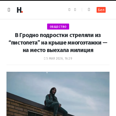
F
I
Бел
a
n
c
s
e
t
b
a
o
g
ОБЩЕСТВО
o
r
k
a
В Гродно подростки стреляли из
m
“пистолета” на крыше многоэтажки —
на место выехала милиция
5 МАЯ 2026, 16:29