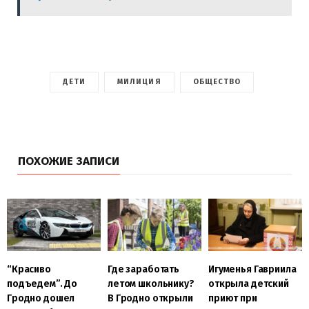
ДЕТИ
МИЛИЦИЯ
ОБЩЕСТВО
ПОХОЖИЕ ЗАПИСИ
Игуменья Гавриила
“Красиво
Где заработать
открыла детский
подъедем”. До
летом школьнику?
приют при
Гродно дошел
В Гродно открыли