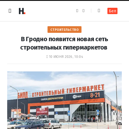
F
I
Бел
a
n
c
s
e
t
b
a
o
g
СТРОИТЕЛЬСТВО
o
r
k
a
В Гродно появится новая сеть
m
строительных гипермаркетов
10 ИЮНЯ 2026, 10:04