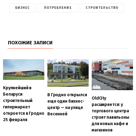
БИЗНЕС
ПОТРЕБЛЕНИЕ
СТРОИТЕЛЬСТВО
ПОХОЖИЕ ЗАПИСИ
Крупнейший в
Беларуси
В Гродно открылся
OldCity
строительный
еще один бизнес-
расширяется: у
гипермаркет
центр — на улице
торгового центра
откроется в Гродно
Весенней
строят павильоны
25 февраля
для новых кафе и
магазинов