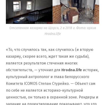
Отселенная казарма на Щорса, 2 в 2018 г. Фото: архив
Hrodna.life
«То, что случилось так, как случилось (и вторую
казарму, скорее всего, ждет такая же судьба),
является результатом стечения многих
обстоятельств, — уточнил для
Hrodna.life
историк,
культурный антрополог и глава белорусского
Комитета ICOMOS Степан Стурейко. — Объект сам
по себе не является историко-культурной
ценностью, он только в охранной зоне. Рендеры и
задание на проектирование показывают, что это