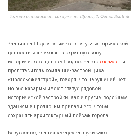
реконструкцию под
элитное жилье
с
гаражами на цокольном этаже.
То, что осталось от казармы на Щорса, 2. Фото: Sputnik
Планировали расширить окна, что
нарушило бы соответствие историческому
виду. Несмотря на замечания, проект не
Здания на Щорса не имеют статуса исторической
изменили.
ценности и не входят в охранную зону
исторического центра Гродно. На это
сослался
и
Отчет по оценке воздействия на
представитель компании-застройщика
окружающую среду
дважды
выставляли на
«Полесьежилстрой», говоря, что нарушений нет.
обсуждения: второй раз увеличили
Но обе казармы имеют статус рядовой
этажность. О возможности сноса публичной
исторической застройки. Как и другим подобным
информации не было. Работы начали в
зданиям в Гродно, им придали его, чтобы
июле 2023 года. В марте 2024 года 140-
сохранять архитектурный пейзаж города.
летнее здание почти полностью
демонтировали
. В
горисполкоме
Безусловно, здания казарм заслуживают