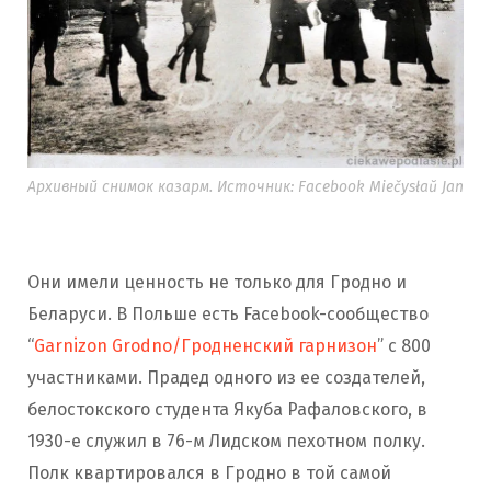
Архивный снимок казарм. Источник: Facebook Miečysłaŭ Jan
Они имели ценность не только для Гродно и
Беларуси. В Польше есть Facebook-сообщество
“
Garnizon Grodno/Гродненский гарнизон
” с 800
участниками. Прадед одного из ее создателей,
белостокского студента Якуба Рафаловского, в
1930-е служил в 76-м Лидском пехотном полку.
Полк квартировался в Гродно в той самой