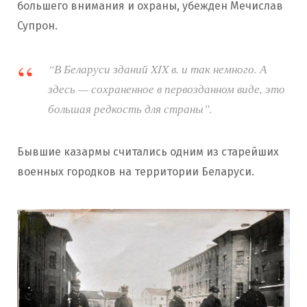
подтвердили законность сноса, а
большего внимания и охраны, убежден Мечислав
застройщик
объяснил
его тем, что кирпич
Супрон.
стен в плохом состоянии и не выдержит
нагрузки.
“В Беларуси зданий XIX в. и так немного. А
здесь — сохраненное в первозданном виде, это
большая редкость для страны”.
Бывшие казармы считались одним из старейших
военных городков на территории Беларуси.