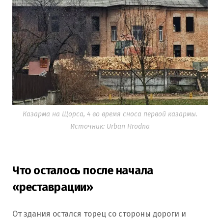
Казарма на Щорса, 4 во время сноса первой казармы.
Источник: Urban Hrodna
Что осталось после начала
«реставрации»
От здания остался торец со стороны дороги и