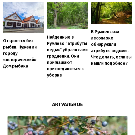
В Румлевском
Найденные в
лесопарке
Откроется без
Румлево “атрибуты
обнаружили
рыбки. Нужен ли
ведьм” убрали сами
атрибуты ведьмы.
городу
гродненки. Они
Что делать, если вы
«исторический»
приглашают
нашли подобное?
Дом рыбака
присоединиться к
уборке
АКТУАЛЬНОЕ