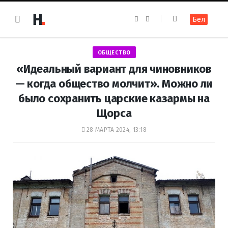
F
I
Бел
a
n
c
s
e
t
b
a
o
g
ОБЩЕСТВО
o
r
k
a
«Идеальный вариант для чиновников
m
— когда общество молчит». Можно ли
было сохранить царские казармы на
Щорса
28 МАРТА 2024, 13:18