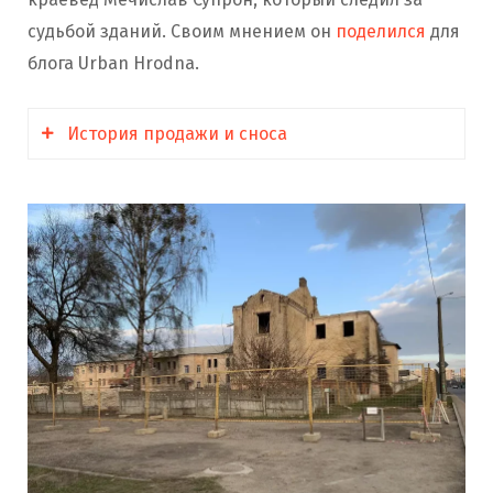
судьбой зданий. Своим мнением он
поделился
для
блога Urban Hrodna.
История продажи и сноса
Аутентичную царскую казарму на
Щорса, 2
расселили и выставили на продажу в 2016
году Стоимость скидывали до
одной
базовой
. В 2020
решили
расселить и Щорса,
4. Здания снова выставили на аукцион.
Условия продажи
запрещали
необоснованное изменение фасадов.
В 2022 году казармы
купило
«Полесьежилстрой» (Брест) на