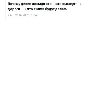
Почему дикие лошади все чаще выходят на
дороги — и что с ними будут делать
7 АВГУСТА 2026, 10:45