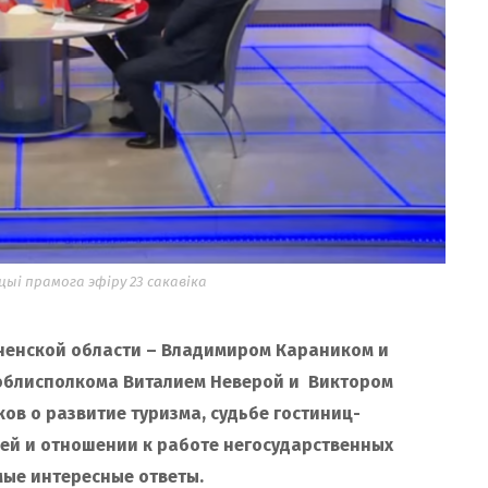
і прамога эфіру 23 сакавіка
ненской области – Владимиром Караником и
облисполкома Виталием Неверой и Виктором
в о развитие туризма, судьбе гостиниц-
ей и отношении к работе негосударственных
мые интересные ответы.