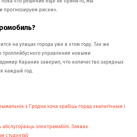
пока что решение ещё не принято, мы
и прогнозируем риски».
тромобиль?
тся на улицах города уже в этом году. Так же
о троллейбусного управления новыми
ладимир Караник заверил, что количество зарядных
я каждый год.
прымальнік з Гродна хоча зрабіць горад экалагічным і
 абслугоўваць электрамабілі. Заявак
ым студэнтаў