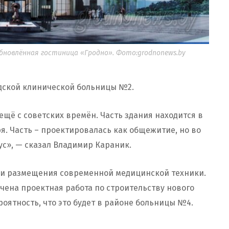
бновлённая гостиница «Гродно». Фото:grodnonews.by
дской клинической больницы №2.
ещё с советских времён. Часть здания находится в
. Часть – проектировалась как общежитие, но во
с», — сказал Владимир Караник.
 и размещения современной медицинской техники.
чена проектная работа по строительству нового
роятность, что это будет в районе больницы №4.