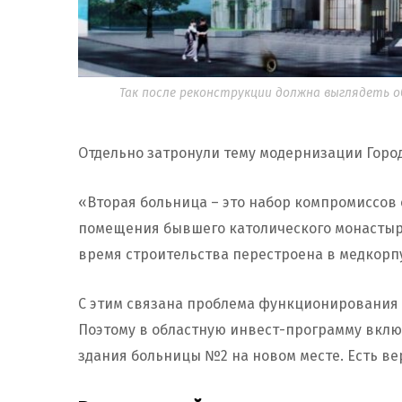
Так после реконструкции должна выглядеть о
Отдельно затронули тему модернизации Горо
«Вторая больница – это набор компромиссов 
помещения бывшего католического монастыря
время строительства перестроена в медкорпу
С этим связана проблема функционирования
Поэтому в областную инвест-программу вклю
здания больницы №2 на новом месте. Есть ве