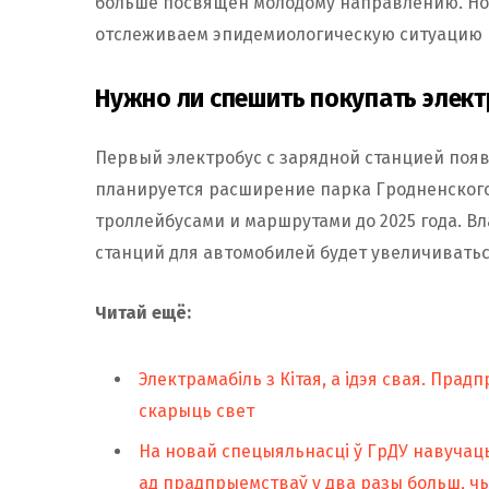
больше посвящён молодому направлению. Но 
отслеживаем эпидемиологическую ситуацию 
Нужно ли спешить покупать элек
Первый электробус с зарядной станцией появи
планируется расширение парка Гродненског
троллейбусами и маршрутами до 2025 года. В
станций для автомобилей будет увеличиватьс
Читай ещё:
Электрамабіль з Кітая, а ідэя свая. Прад
скарыць свет
На новай спецыяльнасці ў ГрДУ навучаць
ад прадпрыемстваў у два разы больш, ч