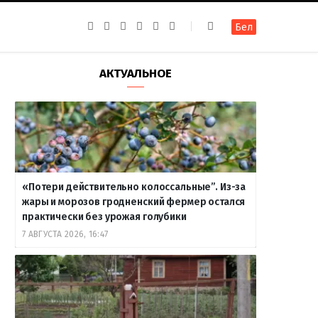
F
I
T
R
Y
В
Бел
a
n
e
S
o
к
c
s
l
S
u
о
e
t
e
T
н
b
a
g
u
т
АКТУАЛЬНОЕ
o
g
r
b
а
o
r
a
e
к
k
a
m
т
m
е
«Потери действительно колоссальные”. Из-за
жары и морозов гродненский фермер остался
практически без урожая голубики
7 АВГУСТА 2026, 16:47