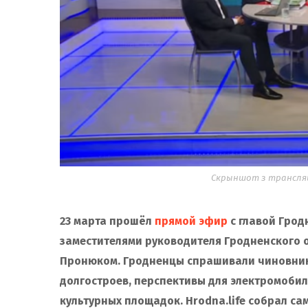
Скрыншот з трансляцы
23 марта прошёл
прямой эфир
с главой Грод
заместителями руководителя Гродненского 
Пронюком. Гродненцы спрашивали чиновнико
долгостроев, перспективы для электромобил
культурных площадок. Hrodna.life собрал са