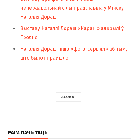
непераадольнай сілы прадставіла ў Мінску
Наталля Дораш
Выставу Наталлі Дораш «Карані» адкрылі ў
Гродне
Наталля Дораш піша «фота-серыял» аб тым,
што было і прайшло
АСОБЫ
РАІМ ПАЧЫТАЦЬ