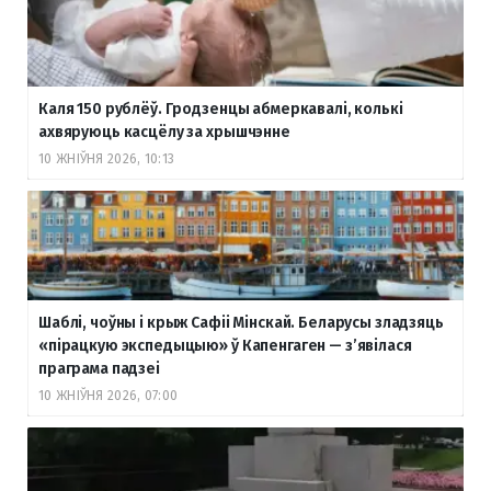
Каля 150 рублёў. Гродзенцы абмеркавалі, колькі
ахвяруюць касцёлу за хрышчэнне
10 ЖНІЎНЯ 2026, 10:13
Шаблі, чоўны і крыж Сафіі Мінскай. Беларусы зладзяць
«пірацкую экспедыцыю» ў Капенгаген — з’явілася
праграма падзеі
10 ЖНІЎНЯ 2026, 07:00