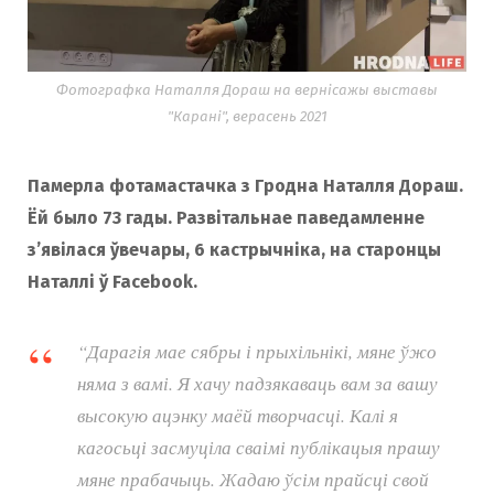
Фотографка Наталля Дораш на вернісажы выставы
"Карані", верасень 2021
Памерла фотамастачка з Гродна Наталля Дораш.
Ёй было 73 гады. Развітальнае паведамленне
з’явілася ўвечары, 6 кастрычніка, на старонцы
Наталлі ў Facebook.
“Дарагія мае сябры і прыхільнікі, мяне ўжо
няма з вамі. Я хачу падзякаваць вам за вашу
высокую ацэнку маёй творчасці. Калі я
кагосьці засмуціла сваімі публікацыя прашу
мяне прабачыць. Жадаю ўсім прайсці свой