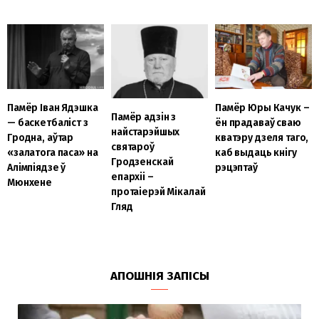
Памёр Юры Качук –
Памёр Іван Ядэшка
Памёр адзін з
ён прадаваў сваю
— баскетбаліст з
найстарэйшых
кватэру дзеля таго,
Гродна, аўтар
святароў
каб выдаць кнігу
«залатога паса» на
Гродзенскай
рэцэптаў
Алімпіядзе ў
епархіі –
Мюнхене
протаіерэй Мікалай
Гляд
АПОШНІЯ ЗАПІСЫ