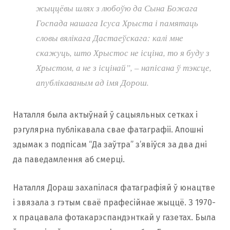
жыццёвы шлях з любоўю да Сына Божага
Госпада нашага Ісуса Хрыста і памятаць
словы вялікага Дастаеўскага: калі мне
скажуць, што Хрыстос не ісціна, то я буду з
Хрыстом, а не з ісцінай”, – напісана ў тэксце,
апублікаваным ад імя Дорош.
Наталля была актыўнай ў сацыяльных сетках і
рэгулярна публікавала свае фатаграфіі. Апошні
здымак з подпісам “Да заўтра” з’явіўся за два дні
да паведамлення аб смерці.
Наталля Дораш захапілася фатаграфіяй ў юнацтве
і звязала з гэтым сваё прафесійнае жыццё. З 1970-
х працавала фотакарэспандэнткай у газетах. Была