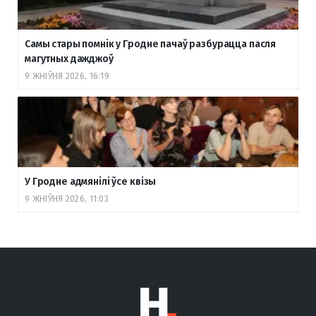
Самы стары помнік у Гродне пачаў разбурацца пасля
магутных дажджоў
9 ЖНІЎНЯ 2026, 16:19
У Гродне адмянілі ўсе квізы
9 ЖНІЎНЯ 2026, 11:03