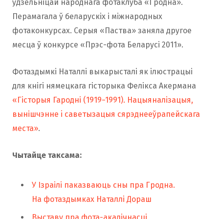
ўдзельніцай народнага фотаклуба «Гродна».
Перамагала ў беларускіх і міжнародных
фотаконкурсах. Серыя «Паства» заняла другое
месца ў конкурсе «Прэс-фота Беларусі 2011».
Фотаздымкі Наталлі выкарысталі як ілюстрацыі
для кнігі нямецкага гісторыка Фелікса Акермана
«Гісторыя Гародні (1919−1991). Нацыяналізацыя,
вынішчэнне i саветызацыя сярэднееўрапейскага
места»
.
Чытайце таксама:
У Ізраілі паказваюць сны пра Гродна.
На фотаздымках Наталлі Дораш
Выставу пра фота-акалічнасці