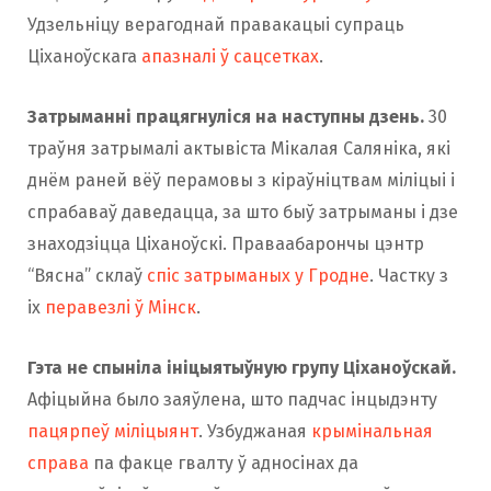
Удзельніцу верагоднай правакацыі супраць
Ціханоўскага
апазналі ў сацсетках
.
Затрыманні працягнуліся на наступны дзень.
30
траўня затрымалі актывіста Мікалая Саляніка, які
днём раней вёў перамовы з кіраўніцтвам міліцыі і
спрабаваў даведацца, за што быў затрыманы і дзе
знаходзіцца Ціханоўскі. Праваабарончы цэнтр
“Вясна” склаў
спіс затрыманых у Гродне
. Частку з
іх
перавезлі ў Мінск
.
Гэта не спыніла ініцыятыўную групу Ціханоўскай.
Афіцыйна было заяўлена, што падчас інцыдэнту
пацярпеў міліцыянт
. Узбуджаная
крымінальная
справа
па факце гвалту ў адносінах да