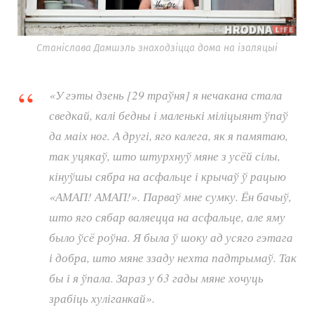
Станіслава Дамшэль знаходзіцца дома на ізаляцыі
«У гэты дзень [29 траўня] я нечакана стала
сведкай, калі бедны і маленькі міліцыянт ўпаў
да маіх ног. А другі, яго калега, як я памятаю,
так уцякаў, што штурхнуў мяне з усёй сілы,
кінуўшы сябра на асфальце і крычаў ў рацыю
«АМАП! АМАП!». Парваў мне сумку. Ён бачыў,
што яго сябар валяецца на асфальце, але яму
было ўсё роўна. Я была ў шоку ад усяго гэтага
і добра, што мяне ззаду нехта падтрымаў. Так
бы і я ўпала. Зараз у 63 гады мяне хочуць
зрабіць хуліганкай».