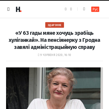
F
I
Рус
a
n
c
s
e
t
b
a
o
g
ЗДАРЭННЕ
o
r
k
a
«У 63 гады мяне хочуць зрабіць
m
хуліганкай». На пенсіянерку з Гродна
завялі адміністрацыйную справу
9 ЧЭРВЕНЯ 2020, 16:10