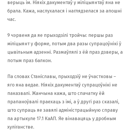
верыць ім. Ніякіх дакументаў у міліцыянтаў яна не
брала. Кажа, наслухалася і наглядзелася за апошні
час.
9 чэрвеня да яе прыходзілі тройчы: першы раз
міліцыянт у форме, потым два разы супрацоўнікі ў
цывільным адзенні. Размаўлялі з ёй праз дзверы, а
потым праз балкон.
Па словах Станіславы, прыходзіў не ўчастковы –
яго яна ведае. Ніякіх дакументаў супрацоўнікі не
паказвалі. Жанчына кажа, што спачатку ёй
прапаноўвалі праехаць з імі, а ў другі раз сказалі,
што супраць яе завялі адміністрацыйную справу
па артыкуле 17.1 КаАП. Яе вінавацяць у дробным
хуліганстве.