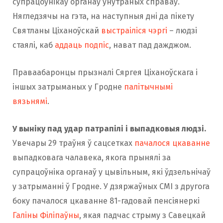
супрацоўнікаў органаў унутраных справаў.
Нягледзячы на ​​гэта, на наступныя дні да пікету
Святланы Ціханоўскай
выстраіліся чэргі
– людзі
стаялі, каб
аддаць подпіс
, нават пад дажджом.
Праваабаронцы прызналі Сяргея Ціханоўскага і
іншых затрыманых у Гродне
палітычнымі
вязьнямі
.
У выніку пад удар патрапілі і выпадковыя людзі.
Увечары 29 траўня ў сацсетках
пачалося цкаванне
выпадковага чалавека, якога прынялі за
супрацоўніка органаў у цывільным, які ўдзельнічаў
у затрыманні ў Гродне. У дзяржаўных СМІ з другога
боку пачалося цкаванне 81-гадовай пенсіянеркі
Галіны Філіпаўны
, якая падчас стрыму з Савецкай