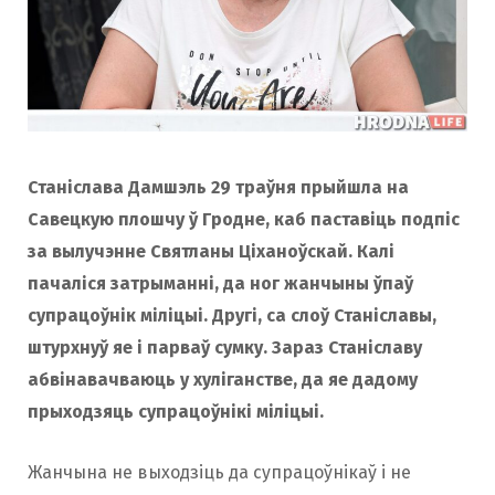
Станіслава Дамшэль 29 траўня прыйшла на
Савецкую плошчу ў Гродне, каб паставіць подпіс
за вылучэнне Святланы Ціханоўскай. Калі
пачаліся затрыманні, да ног жанчыны ўпаў
супрацоўнік міліцыі. Другі, са слоў Станіславы,
штурхнуў яе і парваў сумку. Зараз Станіславу
абвінавачваюць у хуліганстве, да яе дадому
прыходзяць супрацоўнікі міліцыі.
Жанчына не выходзіць да супрацоўнікаў і не