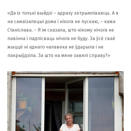
«Да іх толькі выйдзі – адразу затрымліваюць. А я
на самаізаляцыі дома і нікога не пускаю, – кажа
Станіслава. – Я ім сказала, што нікому нічога не
павінна і падпісваць нічога не буду. За ўсё сваё
жыццё ні аднаго чалавека не ўдарыла і не
пакрыўдзіла. За што на мяне завялі справу?»