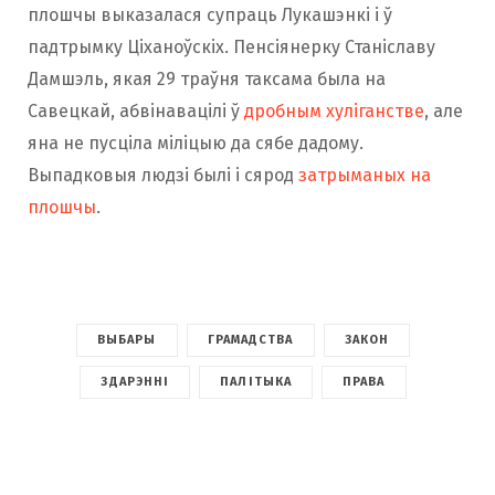
плошчы выказалася супраць Лукашэнкі і ў
падтрымку Ціханоўскіх. Пенсіянерку Станіславу
Дамшэль, якая 29 траўня таксама была на
Савецкай, абвінавацілі ў
дробным хуліганстве
, але
яна не пусціла міліцыю да сябе дадому.
Выпадковыя людзі былі і сярод
затрыманых на
плошчы
.
ВЫБАРЫ
ГРАМАДСТВА
ЗАКОН
ЗДАРЭННІ
ПАЛІТЫКА
ПРАВА