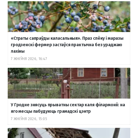
«Страты сапраўды каласальныя». Праз спёку і маразы
гродзенскі фермер застаўся практычна без ураджаю
лахіны
7 ЖНІЎНЯ 2026, 16:47
У Гродне знясуць прыватны сектар каля філармоніі: на
яго месцы пабудуюць грамадскі цэнтр
7 ЖНІЎНЯ 2026, 15:05