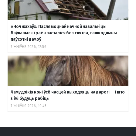
«Ноч жахаў». Пасля моцнай начной навальніцы
Ваўкавыск і раён засталіся без святла, пашкоджаны
паўсотні дамоў
7 ЖНІЎНЯ 2026, 12:56
Чаму дзікія коні ўсё часцей выходзяць на дарогі — і што
з імі будуць рабіць
7 ЖНІЎНЯ 2026, 10:45