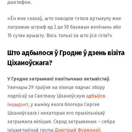
дыктафон.
«Ён мне сказаў, што паводле гэтага артыкулу мне
пагражае штраф ад 2 да 30 базавых велічынь або
15 сутак арышту. Вось толькі за што ўсё гэта?»
Што адбылося ў Гродне ў дзень візіта
Ціханоўскага?
У Гродне затрымалі палітычных актывістаў.
Увечары 29 траўня на пікеце падчас збору
подпісаў за Святлану Ціханоўскую
адбыўся
інцыдэнт
, у выніку якога блогера Сяргея
Ціханоўскага і некаторых яго прыхільнікаў
затрымала міліцыя. Сярод затрыманых – сябра
ініцыятыўнай групы
Дзмітрый Фурманаў
.