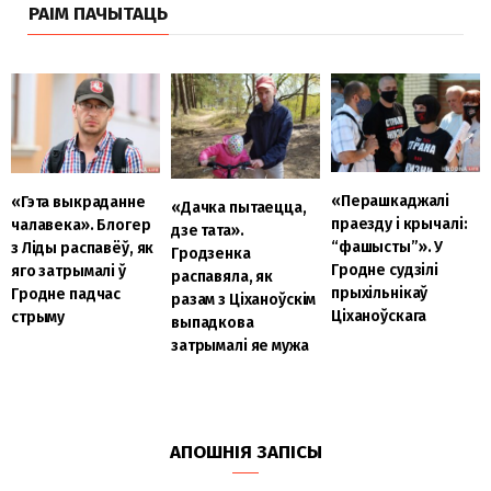
РАІМ ПАЧЫТАЦЬ
«Перашкаджалі
«Гэта выкраданне
«Дачка пытаецца,
праезду і крычалі:
чалавека». Блогер
дзе тата».
“фашысты”». У
з Ліды распавёў, як
Гродзенка
Гродне судзілі
яго затрымалі ў
распавяла, як
прыхільнікаў
Гродне падчас
разам з Ціханоўскім
Ціханоўскага
стрыму
выпадкова
затрымалі яе мужа
АПОШНІЯ ЗАПІСЫ