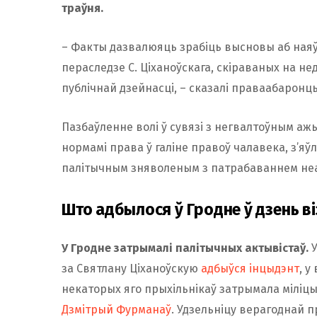
траўня.
– Факты дазвалюяць зрабіць высновы аб наяўн
пераследзе С. Ціханоўскага, скіраваных на 
публічнай дзейнасці, – сказалі праваабаронц
Пазбаўленне волі ў сувязі з негвалтоўным а
нормамі права ў галіне правоў чалавека, з’я
палітычным зняволеным з патрабаваннем неа
Што адбылося ў Гродне ў дзень ві
У Гродне затрымалі палітычных актывістаў.
У
за Святлану Ціханоўскую
адбыўся інцыдэнт
, у
некаторых яго прыхільнікаў затрымала міліц
Дзмітрый Фурманаў
. Удзельніцу верагоднай 