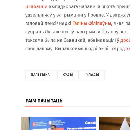
цкаванне
выпадковага чалавека, якога прынял
ўдзельнічаў у затрыманні ў Гродне. У дзяржаў
гадовай пенсіянеркі
Галіны Філіпаўны
, якая 
супраць Лукашэнкі і ў падтрымку Ціханоўскіх.
таксама была на Савецкай, абвінавацілі ў
дро
сябе дадому. Выпадковыя людзі былі і сярод
з
ПАЛІТЫКА
СУДЫ
УЛАДЫ
РАІМ ПАЧЫТАЦЬ