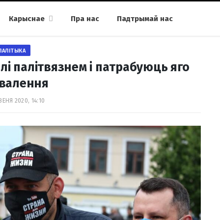
Карыснае
Пра нас
Падтрымай нас
ПАЛІТЫКА
лі палітвязнем і патрабуюць яго
валення
ВЕНЯ 2020, 14:10