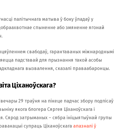
асці палітычнага матыва ў боку ўладаў у
недобраахвотнае спыненне або змяненне ягонай
ы.
жыцяўленнем свабодаў, гарантаваных міжнароднымі
ўляецца падставай для прызнання такой асобы
дкладнага вызвалення, сказалі праваабаронцы.
зіта Ціханоўскага?
вечары 29 траўня на пікеце падчас збору подпісаў
 выніку якога блогера Сяргея Ціханоўскага і
ыя. Сярод затрыманых – сябра ініцыятыўнай групы
правакацыі супраць Ціханоўскага
апазналі ў