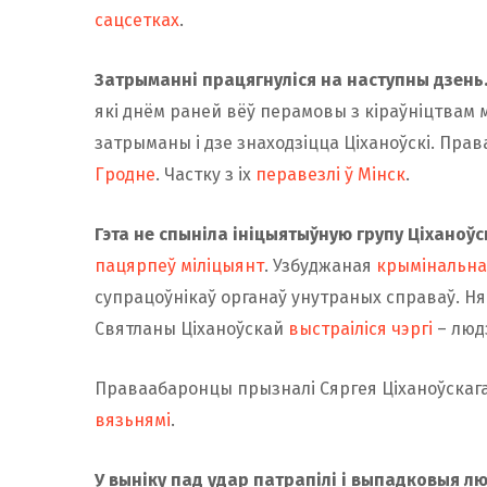
сацсетках
.
Затрыманні працягнуліся на наступны дзень
які днём раней вёў перамовы з кіраўніцтвам м
затрыманы і дзе знаходзіцца Ціханоўскі. Пра
Гродне
. Частку з іх
перавезлі ў Мінск
.
Гэта не спыніла ініцыятыўную групу Ціханоўс
пацярпеў міліцыянт
. Узбуджаная
крымінальна
супрацоўнікаў органаў унутраных справаў. Нягл
Святланы Ціханоўскай
выстраіліся чэргі
– людз
Праваабаронцы прызналі Сяргея Ціханоўскага
вязьнямі
.
У выніку пад удар патрапілі і выпадковыя лю