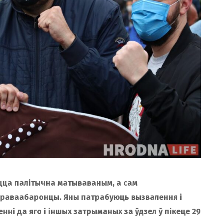
цца палітычна матываваным, а сам
раваабаронцы. Яны патрабуюць вызвалення і
ні да яго і іншых затрыманых за ўдзел ў пікеце 29