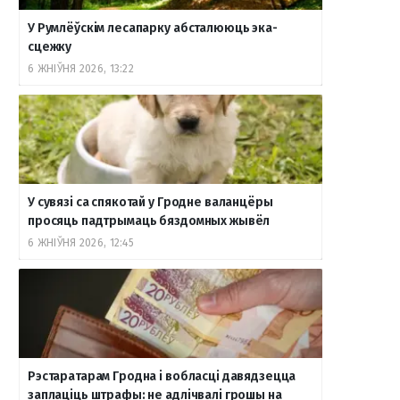
У Румлёўскім лесапарку абсталююць эка-
сцежку
6 ЖНІЎНЯ 2026, 13:22
У сувязі са спякотай у Гродне валанцёры
просяць падтрымаць бяздомных жывёл
6 ЖНІЎНЯ 2026, 12:45
Рэстаратарам Гродна і вобласці давядзецца
заплаціць штрафы: не адлічвалі грошы на