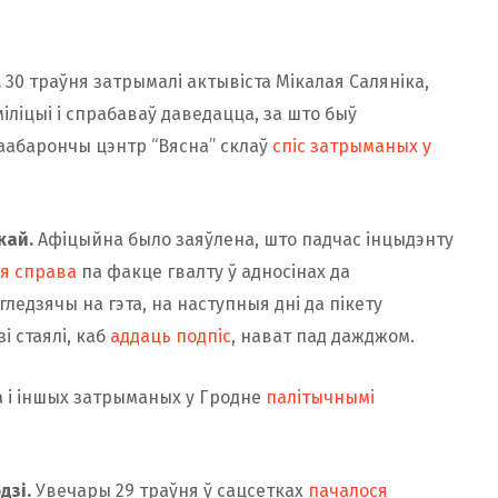
.
30 траўня затрымалі актывіста Мікалая Саляніка,
іліцыі і спрабаваў даведацца, за што быў
ваабарончы цэнтр “Вясна” склаў
спіс затрыманых у
кай.
Афіцыйна было заяўлена, што падчас інцыдэнту
я справа
па факце гвалту ў адносінах да
едзячы на ​​гэта, на наступныя дні да пікету
і стаялі, каб
аддаць подпіс
, нават пад дажджом.
 і іншых затрыманых у Гродне
палітычнымі
дзі.
Увечары 29 траўня ў сацсетках
пачалося