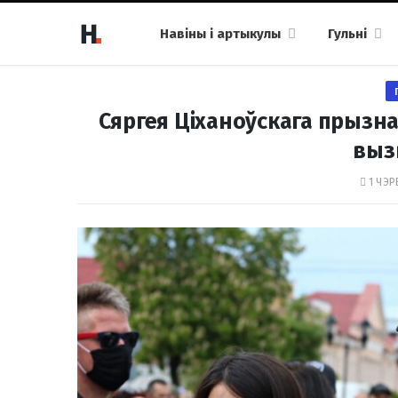
Навіны і артыкулы
Гульні
Сяргея Ціханоўскага прызна
выз
1 ЧЭР