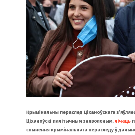
Крымінальны пераслед Ціханоўскага з’яўляе
Ціханоўскі палітычным зняволеным,
лічаць
п
спынення крымінальнага пераследу ў дачынен