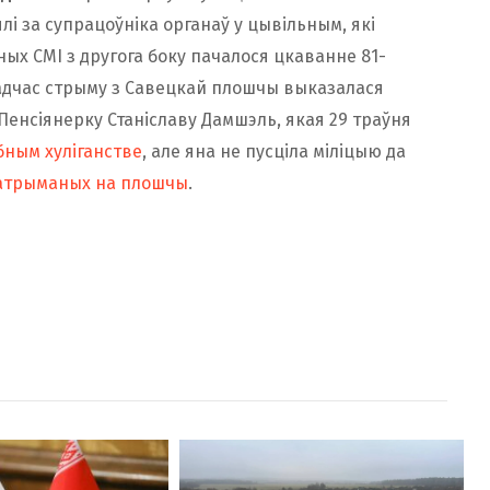
і за супрацоўніка органаў у цывільным, які
ных СМІ з другога боку пачалося цкаванне 81-
падчас стрыму з Савецкай плошчы выказалася
 Пенсіянерку Станіславу Дамшэль, якая 29 траўня
бным хуліганстве
, але яна не пусціла міліцыю да
атрыманых на плошчы
.