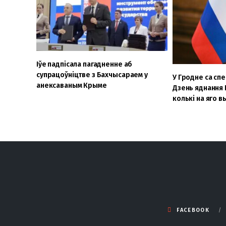
Іўе падпісала пагадненне аб
супрацоўніцтве з Бахчысараем у
У Гродне са сп
анексаваным Крыме
Дзень яднання Б
колькі на яго 
FACEBOOK