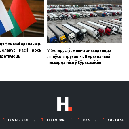
ецэфектамі адзначаць
еларусі і Расіі – вось
У Беларусі ўсё яшчэ знаходзяцца
выдаткуюць
літоўскія грузавікі. Перавозчыкі
паскардзіліся ў Еўракамісію
INSTAGRAM
TELEGRAM
RSS
YOUTUBE