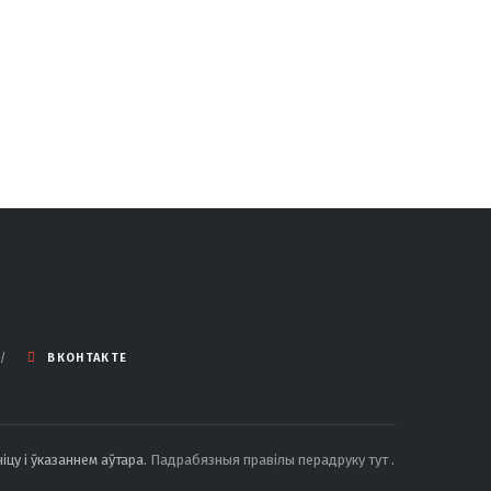
ВКОНТАКТЕ
іцу і ўказаннем аўтара.
Падрабязныя правілы перадруку тут
.