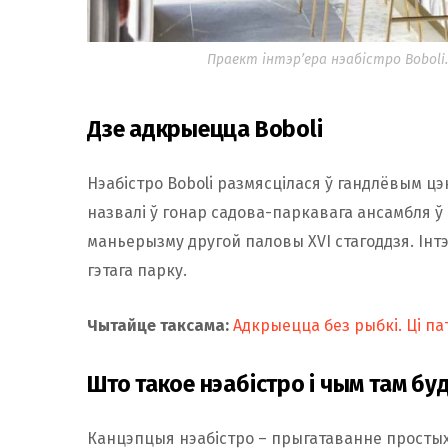
Праект інтэр’ера нэабістро Boboli
Дзе адкрыецца Boboli
Нэабістро Boboli размясцілася ў гандлёвым цэ
назвалі ў гонар садова-паркавага ансамбля ў
маньерызму другой паловы XVI стагоддзя. Інт
гэтага парку.
Чытайце таксама:
Адкрыецца без рыбкі. Ці п
Што такое нэабістро і чым там бу
Канцэпцыя нэабістро – прыгатаванне простых і