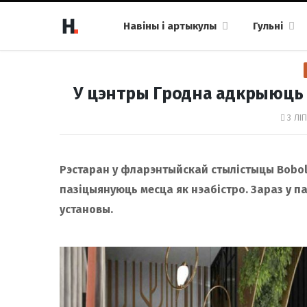
Навіны і артыкулы
Гульні
У цэнтры Гродна адкрыюць 
3 ЛІП
Рэстаран у фларэнтыйскай стылістыцы Bobol
пазіцыянуюць месца як нэабістро. Зараз у п
установы.