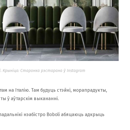
. Крыніца: Старонка рэстарана ў Instagram
м на Італію. Там будуць стэйкі, морапрадукты,
рты ў аўтарскім выкананні.
адальнікі нэабістро Boboli абяцаюць адкрыць