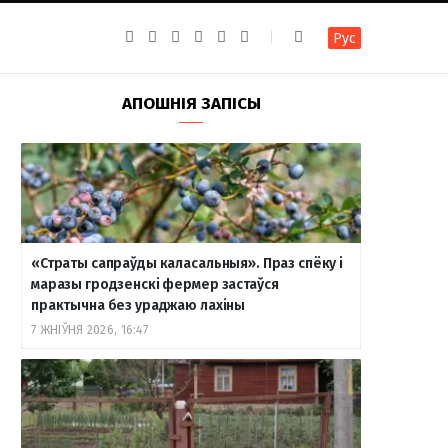
F
I
T
R
Y
В
Рус
a
n
e
S
o
к
c
s
l
S
u
о
e
t
e
T
н
b
a
g
u
т
АПОШНІЯ ЗАПІСЫ
o
g
r
b
а
o
r
a
e
к
k
a
m
т
m
е
«Страты сапраўды каласальныя». Праз спёку і
маразы гродзенскі фермер застаўся
практычна без ураджаю лахіны
7 ЖНІЎНЯ 2026, 16:47