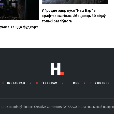
У Гродне адкрыўся “Наш Бар” з
крафтавым півам. Абяцаюць 30 відаў
толькі разліўнога
ЦУМе з’явіцца фудкорт
INSTAGRAM
TELEGRAM
RSS
YOUTUBE
ле правілаў ліцэнзіі Creative Commons BY-SA 4.0 Int са спасылкай на крын