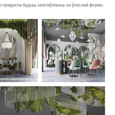
о прадукты будуць загатаўліваць на ўласнай ферме.