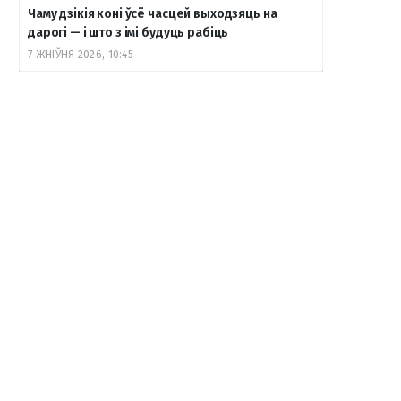
Чаму дзікія коні ўсё часцей выходзяць на
дарогі — і што з імі будуць рабіць
7 ЖНІЎНЯ 2026, 10:45