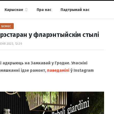
Карыснае
Пра нас
Падтрымай нас
БІЗНЕС
рэстаран у фларэнтыйскім стылі
ЕНЯ 2023, 12:29
i адкрыюць на Замкавай у Гродне. Уласнікі
амяшканні ідзе рамонт,
паведамілі
ў Instagram