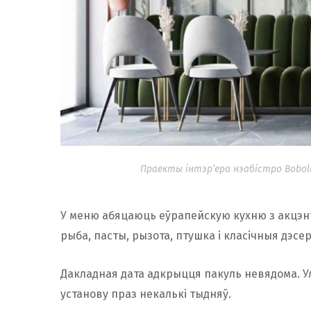
Праекты інтэр’ера нэабістро Boboli
У меню абяцаюць еўрапейскую кухню з акцэнта
рыба, пасты, рызота, птушка і класічныя дэсе
Дакладная дата адкрыцця пакуль невядома. Ул
установу праз некалькі тыдняў.