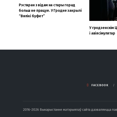
Рэстаран з відам на стары горад
больш не працуе. У Гродне закрылі
“Вялікі буфет”
У гродзенскім 
і авіясімулятар
FACEBOOK
2016-2026 Выкарыстанне матэрыялаў сайта дазваляецца павод