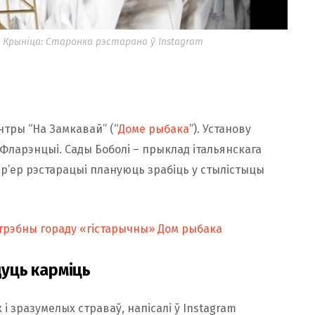
. Крыніца: Старонка рэстарана ў Instagram
нтры “На Замкавай” (“
Доме рыбака
”). Установу
 Фларэнцыі. Сады Боболі – прыклад італьянскага
эр’ер рэстарацыі плануюць зрабіць у стылістыцы
атрэбны гораду «гістарычны» Дом рыбака
дуць карміць
 зразумелых страваў, напісалі ў Instagram