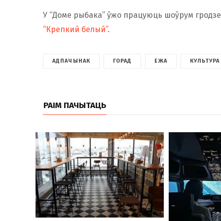
У “Доме рыбака” ўжо працуюць шоўрум гродз
“Крепкий белый”
.
АДПАЧЫНАК
ГОРАД
ЕЖА
КУЛЬТУРА
РАІМ ПАЧЫТАЦЬ