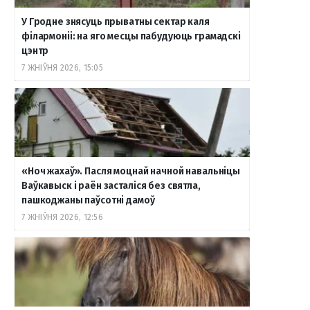
У Гродне знясуць прыватны сектар каля
філармоніі: на яго месцы пабудуюць грамадскі
цэнтр
7 ЖНІЎНЯ 2026, 15:05
«Ноч жахаў». Пасля моцнай начной навальніцы
Ваўкавыск і раён засталіся без святла,
пашкоджаны паўсотні дамоў
7 ЖНІЎНЯ 2026, 12:56